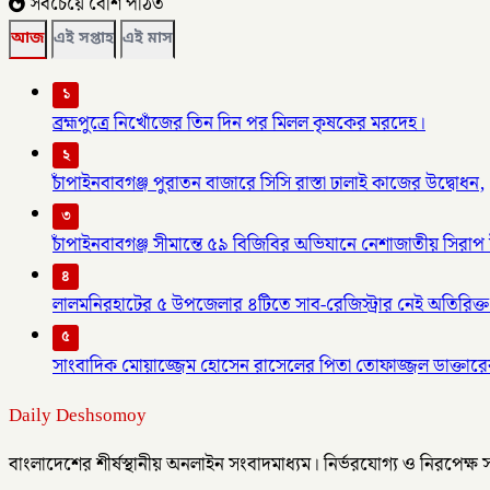
সবচেয়ে বেশি পঠিত
আজ
এই সপ্তাহ
এই মাস
১
ব্রহ্মপুত্রে নিখোঁজের তিন দিন পর মিলল কৃষকের মরদেহ।
২
চাঁপাইনবাবগঞ্জ পুরাতন বাজারে সিসি রাস্তা ঢালাই কাজের উদ্বোধন,
৩
চাঁপাইনবাবগঞ্জ সীমান্তে ৫৯ বিজিবির অভিযানে নেশাজাতীয় সিরাপ ট
৪
লালমনিরহাটের ৫ উপজেলার ৪টিতে সাব-রেজিস্ট্রার নেই অতিরিক্ত 
৫
সাংবাদিক মোয়াজ্জেম হোসেন রাসেলের পিতা তোফাজ্জল ডাক্তারের
Daily Deshsomoy
বাংলাদেশের শীর্ষস্থানীয় অনলাইন সংবাদমাধ্যম। নির্ভরযোগ্য ও নিরপেক্ষ