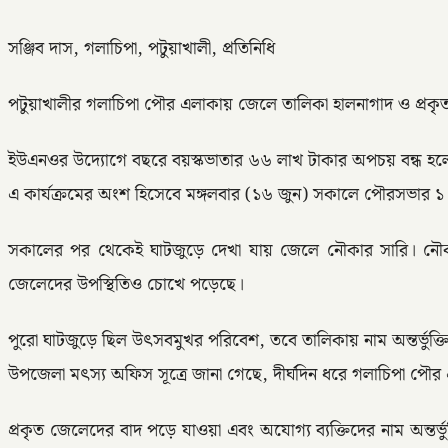
সঞ্জিব দাস, গলাচিপা, পটুয়াখালী, প্রতিনিধি
পটুয়াখালীর গলাচিপা পৌর এলাকায় জেলে তালিকা হালনাগাদ ও প্রকৃত 
ইউএনওর উদ্যোগে বছরে বয়স্কভাতার ৬৬ লাখ টাকার অপচয় বন্ধ হ
এ কার্যক্রমের অংশ হিসেবে মঙ্গলবার (১৬ জুন) সকালে পৌরসভার ১
সকালের পর থেকেই ঘাটজুড়ে দেখা যায় জেলে নৌকার সারি। নৌক
জেলেদের উপস্থিতিও চোখে পড়েছে।
পুরো ঘাটজুড়ে ছিল উৎসবমুখর পরিবেশ, তবে তালিকায় নাম অন্তর্ভুক্
উপজেলা মৎস্য অফিস সূত্রে জানা গেছে, দীর্ঘদিন ধরে গলাচিপা 
প্রকৃত জেলেদের বাদ পড়ে যাওয়া এবং অযোগ্য ব্যক্তিদের নাম অন্তর্