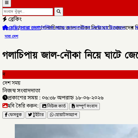
ব্রেকিং
হোম
/
সারা দেশ
/
গলাচিপায় জাল-নৌকা নিয়ে ঘাটে জেলেদের ভি
র ডায়াগনস্টিক অ্যান্ড কনসালটেশন সেন্টারের উদ্বোধন।
✦
সাংবাদিক মোয়াজ্
সারা দেশ
গলাচিপায় জাল-নৌকা নিয়ে ঘাটে জেল
দ
দেশ সময়
নিজস্ব সংবাদদাতা
প্রকাশের সময় : ০৬:৩৮ অপরাহ্ন ১৮-০৬-২০২৬
ছবি তৈরি করুন:
নিউজ কার্ড
সম্পূর্ণ সংবাদ
ফেসবুক
টুইটার
হোয়াটসঅ্যাপ