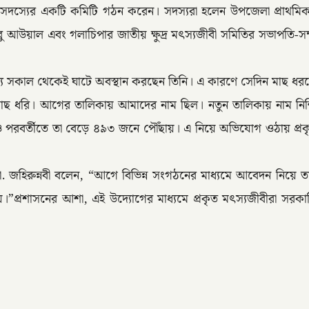
চ সদস্যের একটি কমিটি গঠন করেন। সদস্যরা হলেন উপজেলা প্রাথমিক 
উয়াল এবং গলাচিপার জাতীয় ক্ষুদ্র মৎস্যজীবী সমিতির সভাপতি-সম্
ন্য সকাল থেকেই ঘাটে অবস্থান করছেন তিনি। এ কারণে সেদিন মাছ ধর
মাছ ধরি। আগের তালিকায় আমাদের নাম ছিল। নতুন তালিকায় নাম নিশ
্তীতে তা বেড়ে ৪৯৩ জনে পৌঁছায়। এ নিয়ে অভিযোগ ওঠায় প্রকৃত জেল
া মো. জহিরুন্নবী বলেন, “আগে বিভিন্ন সংগঠনের মাধ্যমে আবেদন ন
”প্রশাসনের আশা, এই উদ্যোগের মাধ্যমে প্রকৃত মৎস্যজীবীরা সরকারি স