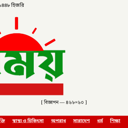
১৪৪৮ হিজরি
[ বিজ্ঞাপন — ৪৬৮×৬০ ]
ক্তি
স্বাস্থ্য ও চিকিৎসা
অপরাধ
সারাদেশ
ধর্ম
শিক্ষা