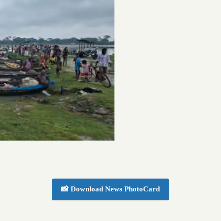
📸 Download News PhotoCard