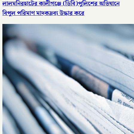
লালমনিরহাটের কালীগঞ্জে (ডিবি)পুলিশের অভিযানে
বিপুল পরিমাণ মাদকদ্রব্য উদ্ধার করে