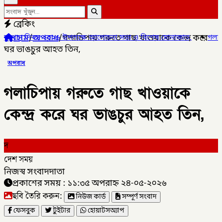
ব্রেকিং
হোম
/
অপরাধ
/
গলাচিপায় গরুতে গাছ খাওয়াকে কেন্দ্র করে
্ষে আলোচনা সভা ও বিশেষ মোনাজাত,
✦
গলাচিপায় ১০ পিস ইয়াবাসহ যুবক গ্র
ঘর ভাঙচুর আহত তিন,
অপরাধ
গলাচিপায় গরুতে গাছ খাওয়াকে
কেন্দ্র করে ঘর ভাঙচুর আহত তিন,
দ
দেশ সময়
নিজস্ব সংবাদদাতা
প্রকাশের সময় : ১১:৩৫ অপরাহ্ন ২৪-০৫-২০২৬
ছবি তৈরি করুন:
নিউজ কার্ড
সম্পূর্ণ সংবাদ
ফেসবুক
টুইটার
হোয়াটসঅ্যাপ