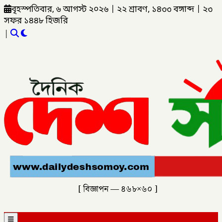
বৃহস্পতিবার, ৬ আগস্ট ২০২৬
|
২২ শ্রাবণ, ১৪৩৩ বঙ্গাব্দ
|
২৩
সফর ১৪৪৮ হিজরি
|
[ বিজ্ঞাপন — ৪৬৮×৬০ ]