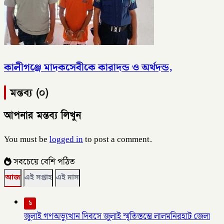
কালীগঞ্জে মাদকসেবীকে কারাদন্ড ও অর্থদন্ড,
মন্তব্য (০)
আপনার মন্তব্য লিখুন
You must be
logged in
to post a comment.
সবচেয়ে বেশি পঠিত
আজ
এই সপ্তাহ
এই মাস
১
জুলাই গণঅভ্যুত্থান দিবসে জুলাই স্মৃতিস্তম্ভে লালমনিরহাট জেলা