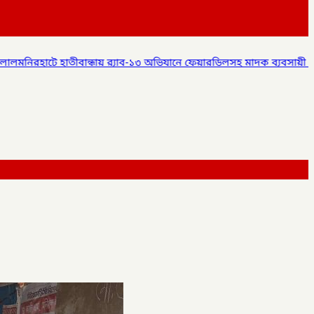
‌্যাব-১৩ অভিযানে ফেয়ারডিলসহ মাদক ব্যবসায়ী গ্রেপ্তার,
✦
লালমনিরহাটে বিশ