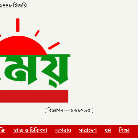
১৪৪৮ হিজরি
[ বিজ্ঞাপন — ৪৬৮×৬০ ]
ক্তি
স্বাস্থ্য ও চিকিৎসা
অপরাধ
সারাদেশ
ধর্ম
শিক্ষা