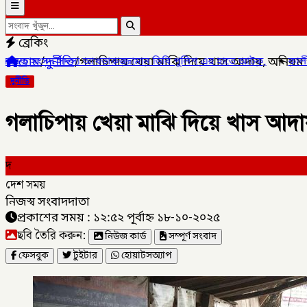
ব্রেকিং
হোম
/
দুর্নীতি
/
গলাচিপায় খেয়া মাঝি দিয়ে খাস আদায়, অনিয়ম ও
রুজ্জামান ডিবি পুলিশ এর হাতে আটক,
✦
কালীগঞ্জ পৌরসভার প্রশিক্ষণার্
দুর্নীতি
গলাচিপায় খেয়া মাঝি দিয়ে খাস আদা
দ
দেশ সময়
নিজস্ব সংবাদদাতা
প্রকাশের সময় : ১২:৫২ পূর্বাহ্ন ১৮-১০-২০২৫
ছবি তৈরি করুন:
নিউজ কার্ড
সম্পূর্ণ সংবাদ
ফেসবুক
টুইটার
হোয়াটসঅ্যাপ