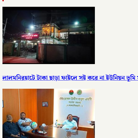
লালমনিরহাটে টাকা ছাড়া ফাইলে সই করে না ইউনিয়ন ভূমি