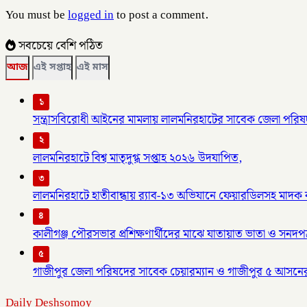
You must be
logged in
to post a comment.
সবচেয়ে বেশি পঠিত
আজ
এই সপ্তাহ
এই মাস
১
সন্ত্রাসবিরোধী আইনের মামলায় লালমনিরহাটের সাবেক জেলা পরিষদ
২
লালমনিরহাটে বিশ্ব মাতৃদুগ্ধ সপ্তাহ ২০২৬ উদযাপিত,
৩
লালমনিরহাটে হাতীবান্ধায় র‌্যাব-১৩ অভিযানে ফেয়ারডিলসহ মাদক ব্য
৪
কালীগঞ্জ পৌরসভার প্রশিক্ষণার্থীদের মাঝে যাতায়াত ভাতা ও সনদপ
৫
গাজীপুর জেলা পরিষদের সাবেক চেয়ারম্যান ও গাজীপুর ৫ আসনে
Daily Deshsomoy