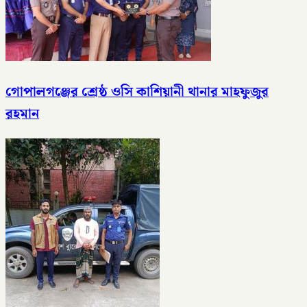
গোপালগঞ্জের শ্রেষ্ঠ ওসি কাশিয়ানী থানার মাহফুজুর
রহমান