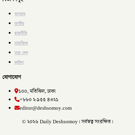
অপরাধ
জাতীয়
রাজনীতি
সামাজিক
সারা দেশ
দুর্ঘটনা
যোগাযোগ
১০০, মতিঝিল, ঢাকা
+৮৮০ ২-৯৫৫ ৪৩২১
editor@deshsomoy.com
© ২০২৬ Daily Deshsomoy। সর্বস্বত্ব সংরক্ষিত।