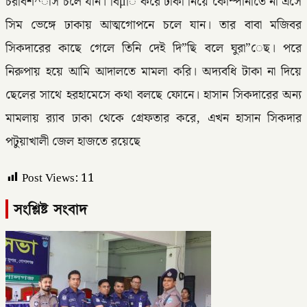
চরবিশ^াস চলে যান। বিμি করে টাকা নিয়ে কোম্পানীতে না এসে
সিম ভেঙ্গে ঢাকায় আত্মগোপনে চলে যান। তার বাবা মজিবর
সিকদারের কাছে গেলে তিনি দেই দি”িছ বলে ঘুরা”েছ। পরে
নিরুপায় হয়ে আমি আদালতে মামলা করি। অদ্যবধি টাকা না দিয়ে
ছেলের সাথে হরহামেসে কথা বলছে ফোনে। হাসান সিকদারের অন্য
মামলায় র‌্যাব ঢাকা থেকে গ্রেফতার করে, এখন হাসান সিকদার
পটুয়াখালী জেল হাজতে রয়েছে
Post Views:
11
সংশ্লিষ্ট সংবাদ