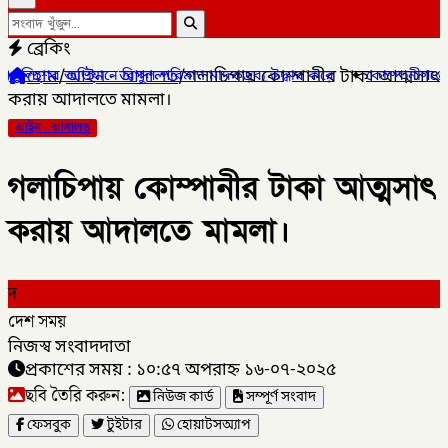
ব্রেকিং
হোম
/
আইন - আদালত
/
গলাচিপায় কোম্পানীর টাকা আত্মসাৎ
পুল পরিমাণ মাদকদ্রব্য উদ্ধার করে
✦
কোম্পানীগঞ্জে জুলাই গনঅভ্যুত্থ
করায় আদালতে মামলা।
আইন - আদালত
গলাচিপায় কোম্পানীর টাকা আত্মসাৎ
করায় আদালতে মামলা।
দ
দেশ সময়
নিজস্ব সংবাদদাতা
প্রকাশের সময় : ১০:৫৭ অপরাহ্ন ১৬-০৭-২০২৫
ছবি তৈরি করুন:
নিউজ কার্ড
সম্পূর্ণ সংবাদ
ফেসবুক
টুইটার
হোয়াটসঅ্যাপ