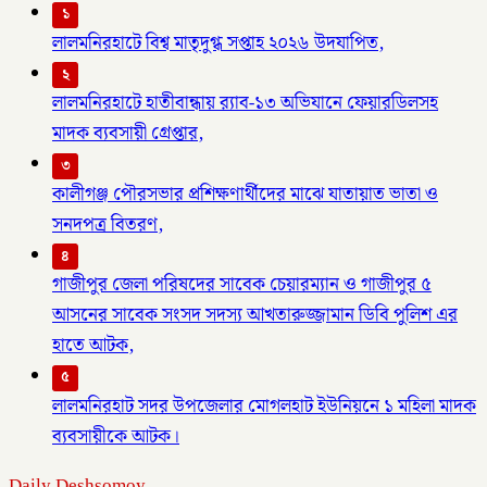
১
লালমনিরহাটে বিশ্ব মাতৃদুগ্ধ সপ্তাহ ২০২৬ উদযাপিত,
২
লালমনিরহাটে হাতীবান্ধায় র‌্যাব-১৩ অভিযানে ফেয়ারডিলসহ
মাদক ব্যবসায়ী গ্রেপ্তার,
৩
কালীগঞ্জ পৌরসভার প্রশিক্ষণার্থীদের মাঝে যাতায়াত ভাতা ও
সনদপত্র বিতরণ,
৪
গাজীপুর জেলা পরিষদের সাবেক চেয়ারম্যান ও গাজীপুর ৫
আসনের সাবেক সংসদ সদস্য আখতারুজ্জামান ডিবি পুলিশ এর
হাতে আটক,
৫
লালমনিরহাট সদর উপজেলার মোগলহাট ইউনিয়নে ১ মহিলা মাদক
ব্যবসায়ীকে আটক।
Daily Deshsomoy