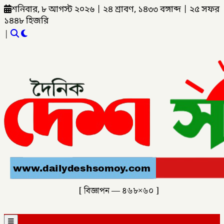
শনিবার, ৮ আগস্ট ২০২৬
|
২৪ শ্রাবণ, ১৪৩৩ বঙ্গাব্দ
|
২৫ সফর
১৪৪৮ হিজরি
|
[ বিজ্ঞাপন — ৪৬৮×৬০ ]