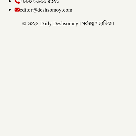
+৮৮০ ২-৯৫৫ ৪৩২১
editor@deshsomoy.com
© ২০২৬ Daily Deshsomoy। সর্বস্বত্ব সংরক্ষিত।