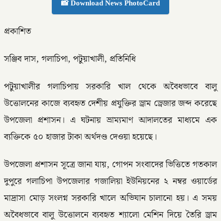
📸 Download News PhotoCard
প্রকাশিত
সঞ্জিব দাস, গলাচিপা, পটুয়াখালী, প্রতিনিধি
পটুয়াখালীর গলাচিপায় সরকারি খাল থেকে অবৈধভাবে বালু
উত্তোলনের কাজে ব্যবহৃত দেশীয় প্রযুক্তির ড্রাম ড্রেজার জব্দ করেছে
উপজেলা প্রশাসন। এ ঘটনায় ভ্রাম্যমাণ আদালতের মাধ্যমে এক
ব্যক্তিকে ৫০ হাজার টাকা অর্থদণ্ড দেওয়া হয়েছে।
উপজেলা প্রশাসন সূত্রে জানা যায়, গোপন সংবাদের ভিত্তিতে গতকাল
দুপুরে গলাচিপা উপজেলার গজালিয়া ইউনিয়নের ২ নম্বর ওয়ার্ডের
মাদ্রাসা মোড় সংলগ্ন সরকারি খালে অভিযান চালানো হয়। এ সময়
অবৈধভাবে বালু উত্তোলনে ব্যবহৃত শ্যালো মেশিন দিয়ে তৈরি ড্রাম