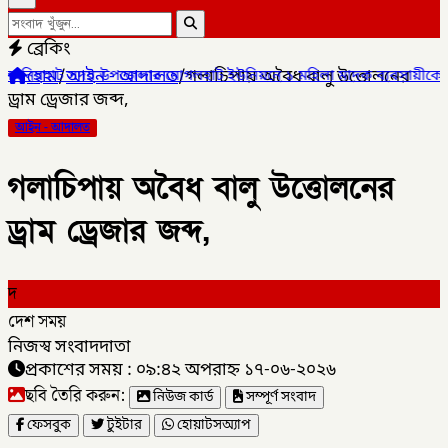
ব্রেকিং
হোম
/
আইন - আদালত
/
গলাচিপায় অবৈধ বালু উত্তোলনের
দর উপজেলার মোগলহাট ইউনিয়নে ১ মহিলা মাদক ব্যবসায়ীকে আটক।
✦
ড্রাম ড্রেজার জব্দ,
আইন - আদালত
গলাচিপায় অবৈধ বালু উত্তোলনের
ড্রাম ড্রেজার জব্দ,
দ
দেশ সময়
নিজস্ব সংবাদদাতা
প্রকাশের সময় : ০৯:৪২ অপরাহ্ন ১৭-০৬-২০২৬
ছবি তৈরি করুন:
নিউজ কার্ড
সম্পূর্ণ সংবাদ
ফেসবুক
টুইটার
হোয়াটসঅ্যাপ