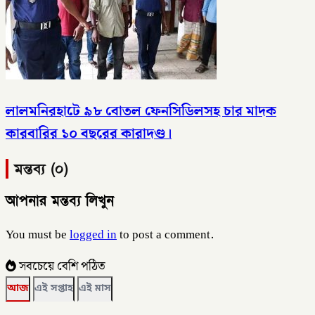
লালমনিরহাটে ৯৮ বোতল ফেনসিডিলসহ চার মাদক
কারবারির ১০ বছরের কারাদণ্ড।
মন্তব্য (০)
আপনার মন্তব্য লিখুন
You must be
logged in
to post a comment.
সবচেয়ে বেশি পঠিত
আজ
এই সপ্তাহ
এই মাস