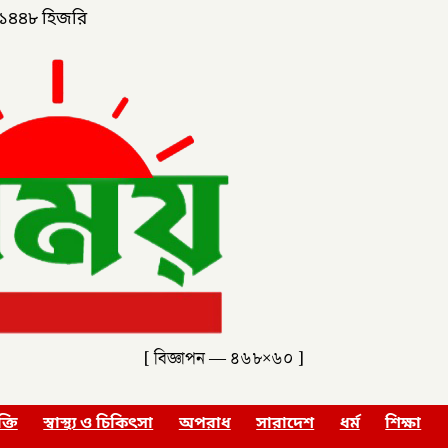
১৪৪৮ হিজরি
[ বিজ্ঞাপন — ৪৬৮×৬০ ]
ক্তি
স্বাস্থ্য ও চিকিৎসা
অপরাধ
সারাদেশ
ধর্ম
শিক্ষা