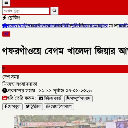
ব্রেকিং
হোম
/
ধর্ম
/
গফরগাঁওয়ে বেগম খালেদা জিয়ার আত্মার মাগফেরাত 
জ্জামান ডিবি পুলিশ এর হাতে আটক,
✦
কালীগঞ্জ পৌরসভার প্রশিক্ষণার্থী
ধর্ম
গফরগাঁওয়ে বেগম খালেদা জিয়ার আত
দ
দেশ সময়
নিজস্ব সংবাদদাতা
প্রকাশের সময় : ১২:১১ পূর্বাহ্ন ০৭-০১-২০২৬
ছবি তৈরি করুন:
নিউজ কার্ড
সম্পূর্ণ সংবাদ
ফেসবুক
টুইটার
হোয়াটসঅ্যাপ