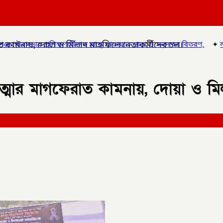
কামনায়, দোয়া ও মিলাদ মাহফিলে নেতাকর্মীদের ঢল।
দের মাঝে যাতায়াত ভাতা ও সনদপত্র বিতরণ,
✦
লালমনিরহাটে হাতীবান্ধায় র‌্
্মার মাগফেরাত কামনায়, দোয়া ও মি