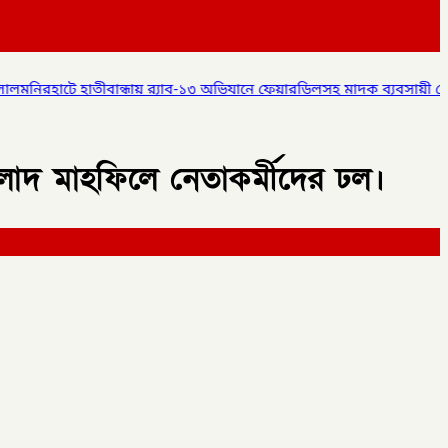
যাব-১৩ অভিযানে ফেয়ারডিলসহ মাদক ব্যবসায়ী গ্রেপ্তার,
✦
লালমনিরহাটে বিশ্ব
লাদ মাহফিলে নেতাকর্মীদের ঢল।