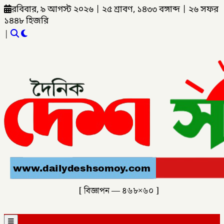
রবিবার, ৯ আগস্ট ২০২৬
|
২৫ শ্রাবণ, ১৪৩৩ বঙ্গাব্দ
|
২৬ সফর
১৪৪৮ হিজরি
|
[ বিজ্ঞাপন — ৪৬৮×৬০ ]