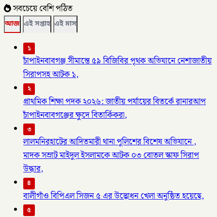
সবচেয়ে বেশি পঠিত
আজ
এই সপ্তাহ
এই মাস
১
চাঁপাইনবাবগঞ্জ সীমান্তে ৫৯ বিজিবির পৃথক অভিযানে নেশাজাতীয়
সিরাপসহ আটক ১,
২
প্রাথমিক শিক্ষা পদক ২০২৬: জাতীয় পর্যায়ের বিতর্কে রানারআপ
চাঁপাইনবাবগঞ্জের ক্ষুদে বিতার্কিকরা,
৩
লালমনিরহাটের আদিতমারী থানা পুলিশের বিশেষ অভিযানে ,
মাদক সম্রাট মাইদুল ইসলামকে আটক ০৩ বোতল স্কাফ সিরাপ
উদ্ধার,
৪
বালীগাঁও বিপিএল সিজন ৫ এর উদ্ভোধন খেলা অনুষ্ঠিত হয়েছে,
৫