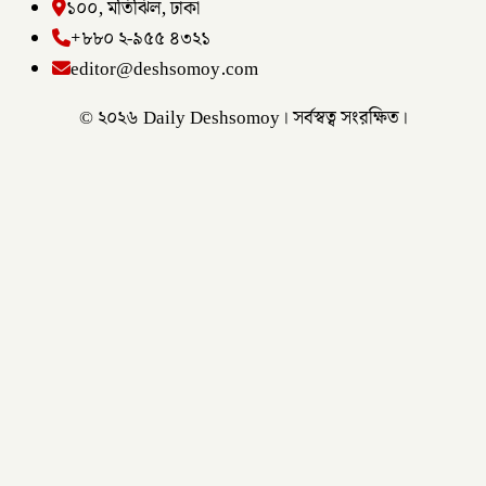
১০০, মতিঝিল, ঢাকা
+৮৮০ ২-৯৫৫ ৪৩২১
editor@deshsomoy.com
© ২০২৬ Daily Deshsomoy। সর্বস্বত্ব সংরক্ষিত।