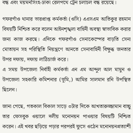
বন্ধ এবং ময়মনসিংহ-ঢাকা রেলপথে ট্রেন চলাচল বন্ধ রয়েছে।
গফরগাঁও থানার ভারপ্রাপ্ত কর্মকর্তা (ওসি) এএসএম আতিকুর রহমান
বিষয়টি নিশ্চিত করে বলেন আইনশৃঙ্খলা বাহিনী অবস্থা স্বাভাবিক করার
জন্য কাজ করছে। এদিকে গফরগাঁও সেনাকেম্পের বাড়তি সেনা
মোতায়ন সহ পরিস্থিতি নিয়ন্ত্রণে আনতে সেনাবাহিনী বিক্ষুব্ধ জনতার
উপর দফায়, দফায় লাঠিচার্জ করে।
এ সময় উপজেলা নির্বাহী কর্মকর্তা এন এম আব্দুল আল মামুন ও
উপজেলা সহকারি কমিশনার (ভূমি,) আমির সালমান রনি উপস্থিত
ছিলেন।
জানা গেছে, গতকাল বিকাল সাড়ে ৩টার দিকে আখতারুজ্জামান বাচ্চু
তার ফেসবুক ওয়ালে দলীয় মনোনয়ন পাওয়ার বিষয়টি নিশ্চিত
করেন। এই খবর ছড়িয়ে পড়ার পরপরই ফুসে ওঠেন মনোনয়নপ্রত্যাশী