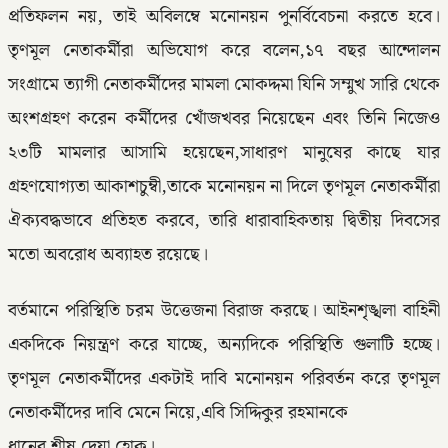
প্রতিফলন নয়, তাই অবিলম্বে মনোনয়ন পুনর্বিবেচনা করতে হবে।
তৃণমূল নেতাকর্মীরা অভিযোগ করে বলেন,১৭ বছর আন্দোলন
সংগ্রামে ত্যাগী নেতাকর্মীদের মামলা মোকদ্দমা যিনি সম্মুখ সারি থেকে
অংশগ্রহণ করেন কর্মীদের খোঁজখবর নিয়েছেন এবং তিনি নিজেও
২৩টি মামলার আসামি হয়েছেন,সাধারণ মানুষের কাছে যার
গ্রহণযোগ্যতা আকাশচুম্বী,তাকে মনোনয়ন না দিলে তৃণমূল নেতাকর্মীরা
ঐক্যবদ্ধভাবে প্রতিহত করবে, তারি ধারাবাহিকতায় দ্বিতীয় দিবসের
মতো অবরোধ অব্যাহত রয়েছে।
বর্তমানে পরিস্থিতি চরম উত্তেজনা বিরাজ করছে। আইনশৃঙ্খলা বাহিনী
একদিকে নিয়ন্ত্রণ করে যাচ্ছে, অন্যদিকে পরিস্থিতি গুলাটি হচ্ছে।
তৃণমূল নেতাকর্মীদের একটাই দাবি মনোনয়ন পরিবর্তন করে তৃণমূল
নেতাকর্মীদের দাবি মেনে নিয়ে,এবি সিদ্দিকুর রহমানকে
ধানের শীষ দেয়া হোক।