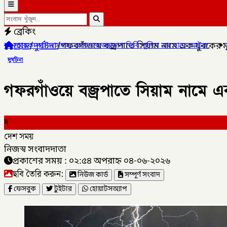
ব্রেকিং
হোম
/
দুর্ঘটনা
/
গফরগাঁওয়ে বজ্রপাতে সিয়াম নামে এক যুবকের মৃত
 সদস্য আখতারুজ্জামান ডিবি পুলিশ এর হাতে আটক,
✦
কালীগঞ্জ পৌরসভার
দুর্ঘটনা
গফরগাঁওয়ে বজ্রপাতে সিয়াম নামে এক
দ
দেশ সময়
নিজস্ব সংবাদদাতা
প্রকাশের সময় : ০২:৫৪ অপরাহ্ন ০৪-০৬-২০২৬
ছবি তৈরি করুন:
নিউজ কার্ড
সম্পূর্ণ সংবাদ
ফেসবুক
টুইটার
হোয়াটসঅ্যাপ