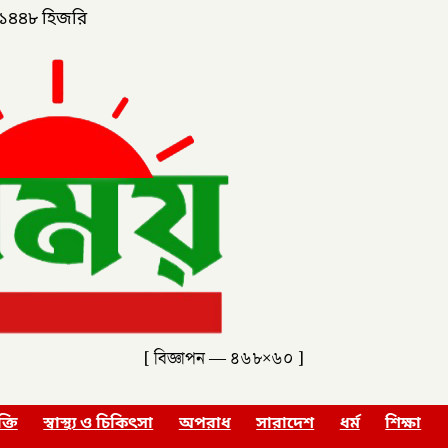
১৪৪৮ হিজরি
[ বিজ্ঞাপন — ৪৬৮×৬০ ]
ক্তি
স্বাস্থ্য ও চিকিৎসা
অপরাধ
সারাদেশ
ধর্ম
শিক্ষা