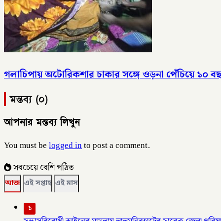
গলাচিপায় অটোরিকশার চাকার সঙ্গে ওড়না পেঁচিয়ে ১০ বছরে
মন্তব্য (০)
আপনার মন্তব্য লিখুন
You must be
logged in
to post a comment.
সবচেয়ে বেশি পঠিত
আজ
এই সপ্তাহ
এই মাস
১