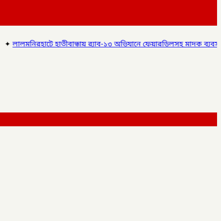
হাতীবান্ধায় র‌্যাব-১৩ অভিযানে ফেয়ারডিলসহ মাদক ব্যবসায়ী গ্রেপ্তার,
✦
লা