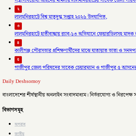
সন্ত্রাসবিরোধী আইনের মামলায় লালমনিরহাটের সাবেক জেলা পরিষদ
২
লালমনিরহাটে বিশ্ব মাতৃদুগ্ধ সপ্তাহ ২০২৬ উদযাপিত,
৩
লালমনিরহাটে হাতীবান্ধায় র‌্যাব-১৩ অভিযানে ফেয়ারডিলসহ মাদক ব্য
৪
কালীগঞ্জ পৌরসভার প্রশিক্ষণার্থীদের মাঝে যাতায়াত ভাতা ও সনদপ
৫
গাজীপুর জেলা পরিষদের সাবেক চেয়ারম্যান ও গাজীপুর ৫ আসনে
Daily Deshsomoy
বাংলাদেশের শীর্ষস্থানীয় অনলাইন সংবাদমাধ্যম। নির্ভরযোগ্য ও নিরপেক্ষ
বিভাগসমূহ
অপরাধ
জাতীয়