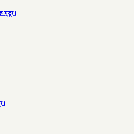
 মৃত্যু।
যু।