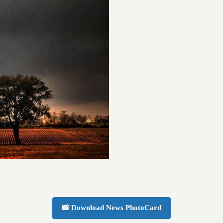
📸 Download News PhotoCard