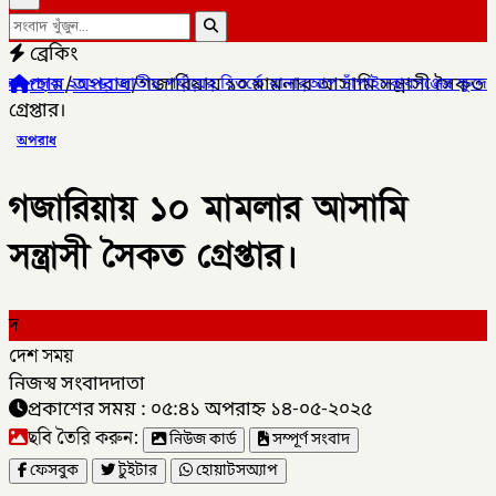
ব্রেকিং
হোম
/
অপরাধ
/
গজারিয়ায় ১০ মামলার আসামি সন্ত্রাসী সৈকত
য় পর্যায়ের বিতর্কে রানারআপ চাঁপাইনবাবগঞ্জের ক্ষুদে বিতার্কিকরা,
✦
চাঁপ
গ্রেপ্তার।
অপরাধ
গজারিয়ায় ১০ মামলার আসামি
সন্ত্রাসী সৈকত গ্রেপ্তার।
দ
দেশ সময়
নিজস্ব সংবাদদাতা
প্রকাশের সময় : ০৫:৪১ অপরাহ্ন ১৪-০৫-২০২৫
ছবি তৈরি করুন:
নিউজ কার্ড
সম্পূর্ণ সংবাদ
ফেসবুক
টুইটার
হোয়াটসঅ্যাপ