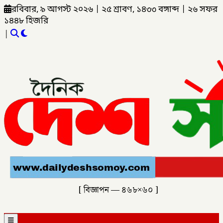
রবিবার, ৯ আগস্ট ২০২৬
|
২৫ শ্রাবণ, ১৪৩৩ বঙ্গাব্দ
|
২৬ সফর
১৪৪৮ হিজরি
|
[ বিজ্ঞাপন — ৪৬৮×৬০ ]