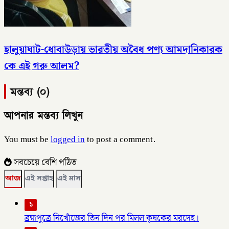
হালুয়াঘাট-ধোবাউড়ায় ভারতীয় অবৈধ পণ্য আমদানিকারক
কে এই গরু আলম?
মন্তব্য (০)
আপনার মন্তব্য লিখুন
You must be
logged in
to post a comment.
সবচেয়ে বেশি পঠিত
আজ
এই সপ্তাহ
এই মাস
১
ব্রহ্মপুত্রে নিখোঁজের তিন দিন পর মিলল কৃষকের মরদেহ।