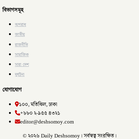
বিভাগসমূহ
অপরাধ
জাতীয়
রাজনীতি
সামাজিক
সারা দেশ
দুর্ঘটনা
যোগাযোগ
১০০, মতিঝিল, ঢাকা
+৮৮০ ২-৯৫৫ ৪৩২১
editor@deshsomoy.com
© ২০২৬ Daily Deshsomoy। সর্বস্বত্ব সংরক্ষিত।