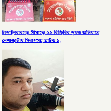
চাঁপাইনবাবগঞ্জ সীমান্তে ৫৯ বিজিবির পৃথক অভিযানে
নেশাজাতীয় সিরাপসহ আটক ১,