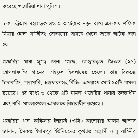
করেছে গজারিয়া থানা পুলিশ।
ঢাকা-চট্টগ্রাম মহাসড়ক সংলগ্ন ভাটেরচর নতুন রাস্তা এলাকায় শফিক
মিয়ার হোন্ডা সার্ভিসিং দোকানের সামনে থেকে তাকে আটক করা
হয়।
গজারিয়া থানা সূত্রে জানা গেছে, গ্রেপ্তারকৃত সৈকত (২৫)
হোগলাকান্দি গ্রামের সাইফুল ইসলামের ছেলে। তার বিরুদ্ধে
চাঁদাবাজি, মারামারি, অস্ত্রধারণসহ বিভিন্ন অপরাধে মোট ১০টি মামলা
রয়েছে। এর মধ্যে ৩ থেকে ৪টি মামলা গজারিয়া থানায় তদন্তাধীন
এবং বাকি মামলাগুলো আদালতে বিচারাধীন রয়েছে।
গজারিয়া থানা অফিসার ইনচার্জ (ওসি) আনোয়ার আলম আজাদ
জানান, সৈকত ইমামপুর ইউনিয়নের কুখ্যাত সন্ত্রাসী লালু বাহিনীর