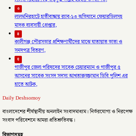
৩
লালমনিরহাটে হাতীবান্ধায় র‌্যাব-১৩ অভিযানে ফেয়ারডিলসহ
মাদক ব্যবসায়ী গ্রেপ্তার,
৪
কালীগঞ্জ পৌরসভার প্রশিক্ষণার্থীদের মাঝে যাতায়াত ভাতা ও
সনদপত্র বিতরণ,
৫
গাজীপুর জেলা পরিষদের সাবেক চেয়ারম্যান ও গাজীপুর ৫
আসনের সাবেক সংসদ সদস্য আখতারুজ্জামান ডিবি পুলিশ এর
হাতে আটক,
Daily Deshsomoy
বাংলাদেশের শীর্ষস্থানীয় অনলাইন সংবাদমাধ্যম। নির্ভরযোগ্য ও নিরপেক্ষ
সংবাদ পরিবেশনে আমরা প্রতিশ্রুতিবদ্ধ।
বিভাগসমূহ