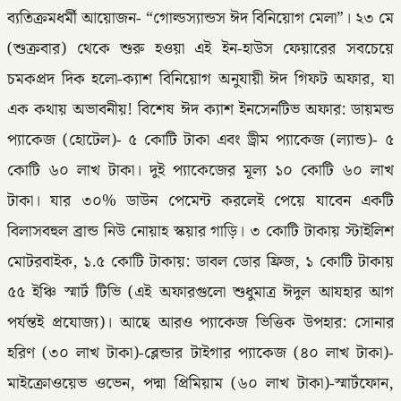
ব্যতিক্রমধর্মী আয়োজন- “গোল্ডস্যান্ডস ঈদ বিনিয়োগ মেলা”। ২৩ মে
(শুক্রবার) থেকে শুরু হওয়া এই ইন-হাউস ফেয়ারের সবচেয়ে
চমকপ্রদ দিক হলো-ক্যাশ বিনিয়োগ অনুযায়ী ঈদ গিফট অফার, যা
এক কথায় অভাবনীয়! বিশেষ ঈদ ক্যাশ ইনসেনটিভ অফার: ডায়মন্ড
প্যাকেজ (হোটেল)- ৫ কোটি টাকা এবং ড্রীম প্যাকেজ (ল্যান্ড)- ৫
কোটি ৬০ লাখ টাকা। দুই প্যাকেজের মূল্য ১০ কোটি ৬০ লাখ
টাকা। যার ৩০% ডাউন পেমেন্ট করলেই পেয়ে যাবেন একটি
বিলাসবহুল ব্রান্ড নিউ নোয়াহ স্কয়ার গাড়ি। ৩ কোটি টাকায় স্টাইলিশ
মোটরবাইক, ১.৫ কোটি টাকায়: ডাবল ডোর ফ্রিজ, ১ কোটি টাকায়
৫৫ ইঞ্চি স্মার্ট টিভি (এই অফারগুলো শুধুমাত্র ঈদুল আযহার আগ
পর্যন্তই প্রযোজ্য)। আছে আরও প্যাকেজ ভিত্তিক উপহার: সোনার
হরিণ (৩০ লাখ টাকা)-ব্লেন্ডার টাইগার প্যাকেজ (৪০ লাখ টাকা)-
মাইক্রোওয়েভ ওভেন, পদ্মা প্রিমিয়াম (৬০ লাখ টাকা)-স্মার্টফোন,