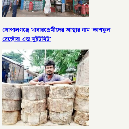
গোপালগঞ্জে খাবারপ্রেমীদের আস্থার নাম ‘কাশফুল
রেস্তোঁরা এন্ড সুইটমিট’