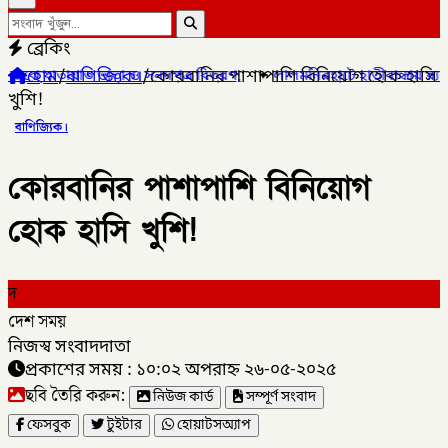
ব্রেকিং
হোম
/
বাণিজ্যিক।
/
কোরবানির পাশাপাশি বিনিয়োগ হোক হাসি
তা ও সনদপত্র বিতরণ,
✦
লালমনিরহাটে হাতীবান্ধায় র‌্যাব-১৩ অভিযানে ফেয়ার
খুশি!
বাণিজ্যিক।
কোরবানির পাশাপাশি বিনিয়োগ
হোক হাসি খুশি!
দ
দেশ সময়
নিজস্ব সংবাদদাতা
প্রকাশের সময় : ১০:০২ অপরাহ্ন ২৬-০৫-২০২৫
ছবি তৈরি করুন:
নিউজ কার্ড
সম্পূর্ণ সংবাদ
ফেসবুক
টুইটার
হোয়াটসঅ্যাপ