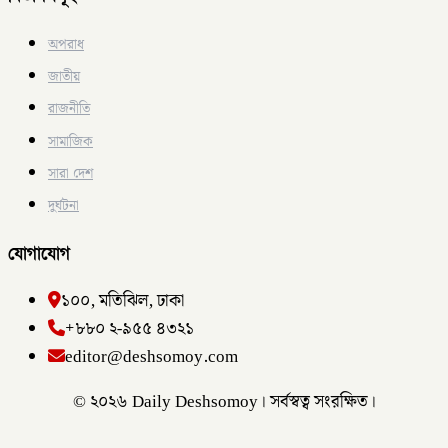
অপরাধ
জাতীয়
রাজনীতি
সামাজিক
সারা দেশ
দুর্ঘটনা
যোগাযোগ
১০০, মতিঝিল, ঢাকা
+৮৮০ ২-৯৫৫ ৪৩২১
editor@deshsomoy.com
© ২০২৬ Daily Deshsomoy। সর্বস্বত্ব সংরক্ষিত।