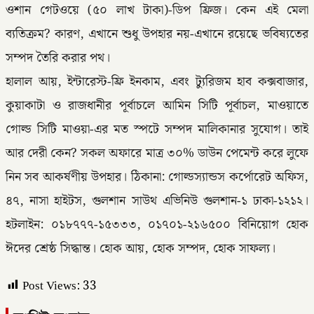
ওশান গেটওয়ে (৫০ লাখ টাকা)-ডিপ ফ্রিজ। কেন এই মেলা
ব্যতিক্রম? কারণ, এখানে শুধু উপহার নয়-এখানে রয়েছে ভবিষ্যতের
সম্পদ তৈরি করার পথ।
হালাল আয়, ইন্টারেস্ট-ফ্রি ইনকাম, এবং ট্যুরিজম হাব কক্সবাজার,
কুয়াকাটা ও রাজধানীর পূর্বাচলে আমিন সিটি পূর্বাচল, মাওয়াতে
গোল্ড সিটি মাওয়া-এর মত স্পটে সম্পদ মালিকানার সুযোগ। তাই
আর দেরী কেন? সকল অফারে মাত্র ৩০% ডাউন পেমেন্ট করে লুফে
নিন সব আকর্ষণীয় উপহার। ঠিকানা: গোল্ডস্যান্ডস কর্পোরেট অফিস,
৪৭, নাসা হাইটস, গুলশান সাউথ এভিনিউ গুলশান-১ ঢাকা-১২১২।
হটলাইন: ০১৮৭৭৭-১৫৩৩৩, ০১৭০১-২১৬৫০০ বিনিয়োগ হোক
ঈদের শ্রেষ্ঠ সিদ্ধান্ত। হোক আয়, হোক সম্পদ, হোক সাফল্য।
Post Views:
33