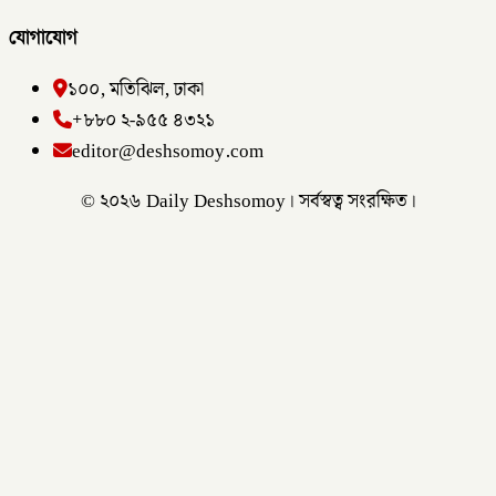
যোগাযোগ
১০০, মতিঝিল, ঢাকা
+৮৮০ ২-৯৫৫ ৪৩২১
editor@deshsomoy.com
© ২০২৬ Daily Deshsomoy। সর্বস্বত্ব সংরক্ষিত।