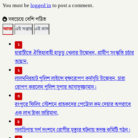
You must be
logged in
to post a comment.
সবচেয়ে বেশি পঠিত
আজ
এই সপ্তাহ
এই মাস
১
হারাটীতে ঐতিহ্যবাহী হাডুডু খেলার উদ্বোধন, গ্রামীণ সংস্কৃতি চর্চার
আহ্বান,
২
লালমনিরহাট পুলিশ লাইন্সে বৃক্ষরোপণ কর্মসূচি উদ্বোধন, চারা
রোপণ করলেন পুলিশ সুপার আসাদুজ্জামান।
৩
রংপুরে ফিলিং স্টেশনে গ্রাহকদের পেট্রোল কম দেয়ার অপরাধে
এক লাখ টাকা জরিমানা,
৪
গলাচিপায় সর্প দংশনে রোগীর মৃত্যুর ঘটনায় তদন্ত কমিটি গঠন।