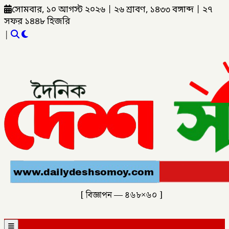
সোমবার, ১০ আগস্ট ২০২৬
|
২৬ শ্রাবণ, ১৪৩৩ বঙ্গাব্দ
|
২৭
সফর ১৪৪৮ হিজরি
|
[ বিজ্ঞাপন — ৪৬৮×৬০ ]