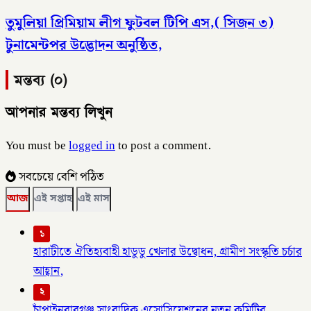
তুমুলিয়া প্রিমিয়াম লীগ ফুটবল টিপি এস,( সিজন ৩)
টুনামেন্টপর উদ্ভোদন অনুষ্ঠিত,
মন্তব্য (০)
আপনার মন্তব্য লিখুন
You must be
logged in
to post a comment.
সবচেয়ে বেশি পঠিত
আজ
এই সপ্তাহ
এই মাস
১
হারাটীতে ঐতিহ্যবাহী হাডুডু খেলার উদ্বোধন, গ্রামীণ সংস্কৃতি চর্চার
আহ্বান,
২
চাঁপাইনবাবগঞ্জ সাংবাদিক এসোসিয়েশনের নতুন কমিটির