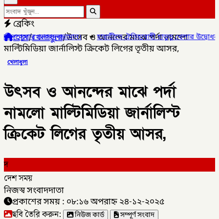
ব্রেকিং
হোম
/
খেলাধুলা
/
উৎসব ও আনন্দের মাঝে পর্দা নামলো
ামান।
✦
হারাটীতে ঐতিহ্যবাহী হাডুডু খেলার উদ্বোধন, গ্রামীণ সংস্কৃতি চর্চার 
মাল্টিমিডিয়া জার্নালিস্ট ক্রিকেট লিগের তৃতীয় আসর,
খেলাধুলা
উৎসব ও আনন্দের মাঝে পর্দা
নামলো মাল্টিমিডিয়া জার্নালিস্ট
ক্রিকেট লিগের তৃতীয় আসর,
দ
দেশ সময়
নিজস্ব সংবাদদাতা
প্রকাশের সময় : ০৮:১৬ অপরাহ্ন ২৪-১২-২০২৫
ছবি তৈরি করুন:
নিউজ কার্ড
সম্পূর্ণ সংবাদ