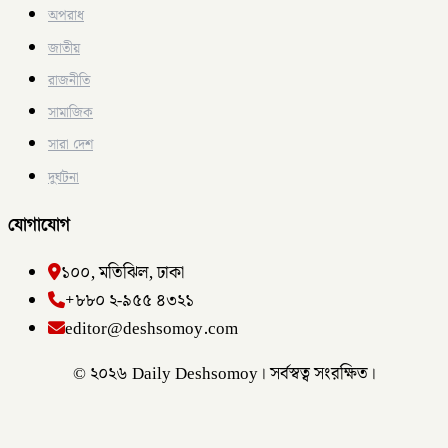
অপরাধ
জাতীয়
রাজনীতি
সামাজিক
সারা দেশ
দুর্ঘটনা
যোগাযোগ
১০০, মতিঝিল, ঢাকা
+৮৮০ ২-৯৫৫ ৪৩২১
editor@deshsomoy.com
© ২০২৬ Daily Deshsomoy। সর্বস্বত্ব সংরক্ষিত।