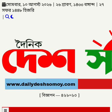
সোমবার, ১০ আগস্ট ২০২৬
|
২৬ শ্রাবণ, ১৪৩৩ বঙ্গাব্দ
|
২৭
সফর ১৪৪৮ হিজরি
|
[ বিজ্ঞাপন — ৪৬৮×৬০ ]