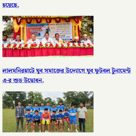
হয়েছে,
লালমনিরহাটে যুব সমাজের উদ্যোগে যুব ফুটবল টুনামেন্ট
এ-র শুভ উদ্বোধন,