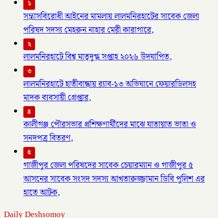
১
সন্ত্রাসবিরোধী আইনের মামলায় লালমনিরহাটের সাবেক জেলা
পরিষদ সদস্য মেহরুন নাহার মেরী কারাগারে,
২
লালমনিরহাটে বিশ্ব মাতৃদুগ্ধ সপ্তাহ ২০২৬ উদযাপিত,
৩
লালমনিরহাটে হাতীবান্ধায় র‌্যাব-১৩ অভিযানে ফেয়ারডিলসহ
মাদক ব্যবসায়ী গ্রেপ্তার,
৪
কালীগঞ্জ পৌরসভার প্রশিক্ষণার্থীদের মাঝে যাতায়াত ভাতা ও
সনদপত্র বিতরণ,
৫
গাজীপুর জেলা পরিষদের সাবেক চেয়ারম্যান ও গাজীপুর ৫
আসনের সাবেক সংসদ সদস্য আখতারুজ্জামান ডিবি পুলিশ এর
হাতে আটক,
Daily Deshsomoy