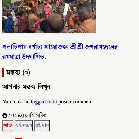
গলাচিপায় বর্ণাঢ্য আয়োজনে শ্রীশ্রী জগন্নাথদেবের
রথযাত্রা উদযাপিত,
মন্তব্য (০)
আপনার মন্তব্য লিখুন
You must be
logged in
to post a comment.
সবচেয়ে বেশি পঠিত
আজ
এই সপ্তাহ
এই মাস