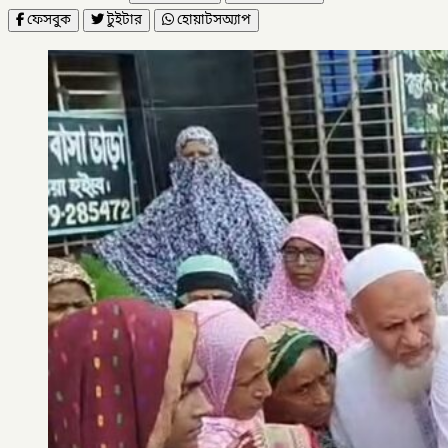
ফেসবুক
টুইটার
হোয়াটসঅ্যাপ