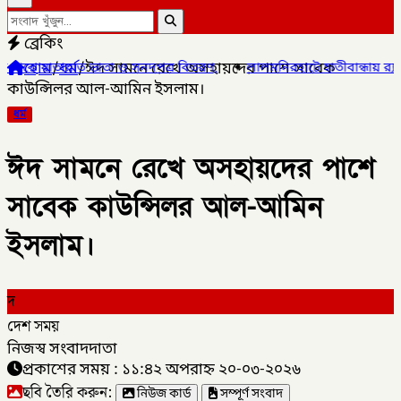
ব্রেকিং
হোম
/
ধর্ম
/
ঈদ সামনে রেখে অসহায়দের পাশে সাবেক
াতা ও সনদপত্র বিতরণ,
✦
লালমনিরহাটে হাতীবান্ধায় র‌্যাব-১৩ অভিযানে ফেয়া
কাউন্সিলর আল-আমিন ইসলাম।
ধর্ম
ঈদ সামনে রেখে অসহায়দের পাশে
সাবেক কাউন্সিলর আল-আমিন
ইসলাম।
দ
দেশ সময়
নিজস্ব সংবাদদাতা
প্রকাশের সময় : ১১:৪২ অপরাহ্ন ২০-০৩-২০২৬
ছবি তৈরি করুন:
নিউজ কার্ড
সম্পূর্ণ সংবাদ