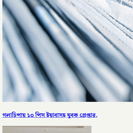
গলাচিপায় ১০ পিস ইয়াবাসহ যুবক গ্রেপ্তার,