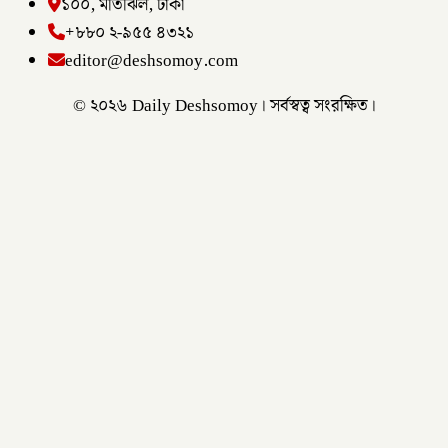
১০০, মতিঝিল, ঢাকা
+৮৮০ ২-৯৫৫ ৪৩২১
editor@deshsomoy.com
© ২০২৬ Daily Deshsomoy। সর্বস্বত্ব সংরক্ষিত।