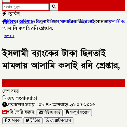
ব্রেকিং
হোম
/
অপরাধ
/
ইসলামী ব্যাংকের টাকা ছিনতাই মামলায়
 পরিমাণ মাদকদ্রব্য উদ্ধার করে
✦
কোম্পানীগঞ্জে জুলাই গনঅভ্যুত্থান
আসামি কসাই রনি গ্রেপ্তার,
অপরাধ
ইসলামী ব্যাংকের টাকা ছিনতাই
মামলায় আসামি কসাই রনি গ্রেপ্তার,
দ
দেশ সময়
নিজস্ব সংবাদদাতা
প্রকাশের সময় : ০৮:৪৯ অপরাহ্ন ২৫-০৫-২০২৬
ছবি তৈরি করুন:
নিউজ কার্ড
সম্পূর্ণ সংবাদ
ফেসবুক
টুইটার
হোয়াটসঅ্যাপ