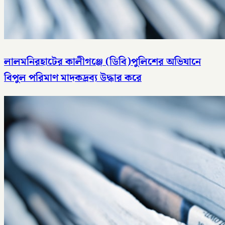
লালমনিরহাটের কালীগঞ্জে (ডিবি)পুলিশের অভিযানে
বিপুল পরিমাণ মাদকদ্রব্য উদ্ধার করে