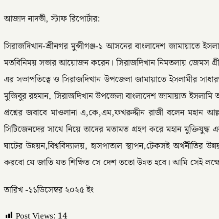
আজাদ নাদভী, স্টাফ রিপোর্টার:
সিরাজদিখান-শ্রীনগর মুন্সীগঞ্জ-১ আসনের বাংলাদেশ জামায়াতে ইসলামী
মতবিনিময় সভার আয়োজন করেন। সিরাজদিখান নিমতলায় জেমস গ্রীল চা
এর সভাপতিত্বে ও সিরাজদিখান উপজেলা জামায়াতে ইসলামীর সাধারণ
মুজিবুর রহমান, সিরাজদিখান উপজেলা বাংলাদেশ জামায়াত ইসলামি আম
প্রশ্নের জবাবে মাওলানা এ,কে,এম,ফখরুদ্দীন রাজী বলেন মহান আল্
সিটিজেনদের সাথে নিয়ে তাদের মতামত গ্রহণ করে মহান মুক্তিযুদ্ধ এবং
ঘাটের উন্নয়ন,বিশ্ববিদ্যালয়, হাসপাতাল স্থাপন,টেকসই অর্থনীতির উন্
করবো যে জাতি যত শিক্ষিত সে দেশ ততো উন্নত হবে। আমি সেই লক্ষ
তারিখ -১১ডিসেম্বর ২০২৫ ইং
Post Views:
14