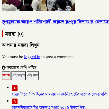
তৃণমূলকে আরও শক্তিশালী করতে রংপুর বিভাগের নেতাদে
মন্তব্য (০)
আপনার মন্তব্য লিখুন
You must be
logged in
to post a comment.
সবচেয়ে বেশি পঠিত
আজ
এই সপ্তাহ
এই মাস
১
সন্ত্রাসবিরোধী আইনের মামলায় লালমনিরহাটের সাবেক জেলা পরিষদ
২
লালমনিরহাটে বিশ্ব মাতৃদুগ্ধ সপ্তাহ ২০২৬ উদযাপিত,