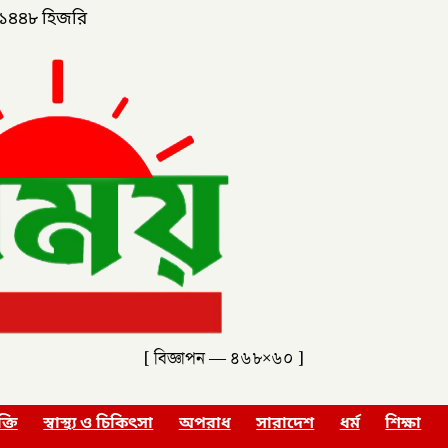
১৪৪৮ হিজরি
[ বিজ্ঞাপন — ৪৬৮×৬০ ]
ক্তি
স্বাস্থ্য ও চিকিৎসা
অপরাধ
সারাদেশ
ধর্ম
শিক্ষা