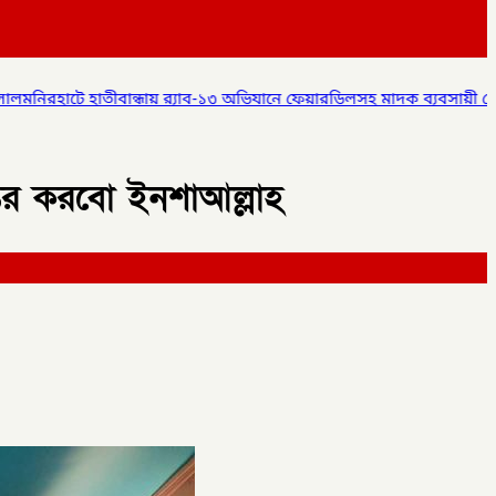
৩ অভিযানে ফেয়ারডিলসহ মাদক ব্যবসায়ী গ্রেপ্তার,
✦
লালমনিরহাটে বিশ্ব মাতৃ
্তর করবো ইনশাআল্লাহ