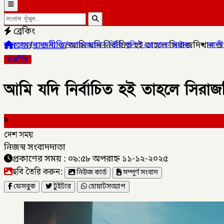
ব্রেকিং
হোম
/
রাজনীতি
/
আমি যদি নির্বাচিত হই তাহলে সিরাজদিখান ও
ান ডিবি পুলিশ এর হাতে আটক,
✦
কালীগঞ্জ পৌরসভার প্রশিক্ষণার্থীদের ম
রাজনীতি
আমি যদি নির্বাচিত হই তাহলে সিরা
দ
দেশ সময়
নিজস্ব সংবাদদাতা
প্রকাশের সময় : ০৯:৫৮ অপরাহ্ন ১১-১২-২০২৫
ছবি তৈরি করুন:
নিউজ কার্ড
সম্পূর্ণ সংবাদ
ফেসবুক
টুইটার
হোয়াটসঅ্যাপ