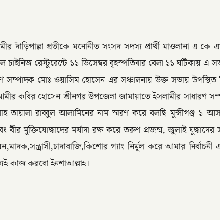
র দাঁড়িপাল্লা প্রতীকে মনোনীত সংসদ সদস্য প্রার্থী মাওলানা এ কে এম 
ইনিজ রেস্টুরেন্টে ১১ ডিসেম্বর বৃহস্পতিবার বেলা ১১ ঘটিকায় এ সভ
 সম্পাদক মোঃ ওয়াসিম হোসেন এর সঞ্চালনায় উক্ত সভায় উপস্থিত ছিল
ীর কবির হোসেন শ্রীনগর উপজেলা জামায়াতে ইসলামীর সাধারণ সম্পাদক 
লাহ তায়ালা রাব্বুল আলামিনের নাম স্মরণ করে বলছি মুন্সীগঞ্জ ১ আ
 বীর মুক্তিযোদ্ধাদের মর্যাদা রক্ষ করে তরুণ প্রজন্ম, জুলাই যুদ্ধাদে
নয়ন,মাদক,সন্ত্রাসী,চাদাবাজি,কিশোর গ্যাং নির্মুল করে আমার নির্বাচনী
্যেই কাজ করবো ইনশাআল্লাহ।