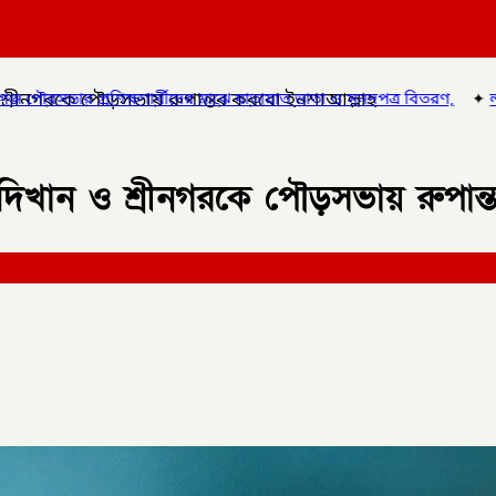
 শ্রীনগরকে পৌড়সভায় রুপান্তর করবো ইনশাআল্লাহ
াঝে যাতায়াত ভাতা ও সনদপত্র বিতরণ,
✦
লালমনিরহাটে হাতীবান্ধায় র‌্যাব-১
জদিখান ও শ্রীনগরকে পৌড়সভায় রুপান