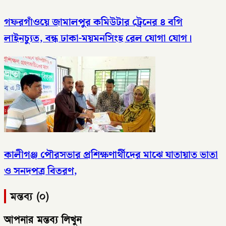
গফরগাঁওয়ে জামালপুর কমিউটার ট্রেনের ৪ বগি
লাইনচ্যুত, বন্ধ ঢাকা-ময়মনসিংহ রেল যোগা যোগ।
কালীগঞ্জ পৌরসভার প্রশিক্ষণার্থীদের মাঝে যাতায়াত ভাতা
ও সনদপত্র বিতরণ,
মন্তব্য (০)
আপনার মন্তব্য লিখুন