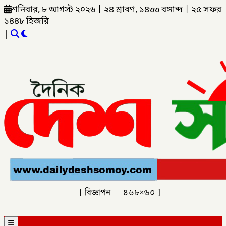
শনিবার, ৮ আগস্ট ২০২৬
|
২৪ শ্রাবণ, ১৪৩৩ বঙ্গাব্দ
|
২৫ সফর
১৪৪৮ হিজরি
|
[ বিজ্ঞাপন — ৪৬৮×৬০ ]