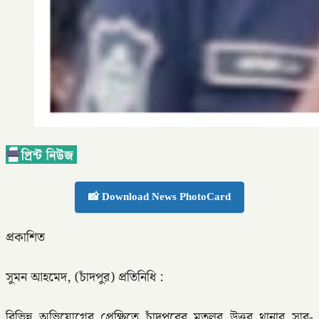
📸 Download News PhotoCard
প্রকাশিত
সুমন আহমেদ, (চাঁদপুর) প্রতিনিধি :
বিভিন্ন অভিযোগের প্রেক্ষিতে চাঁদপুরের মতলব উত্তর থানার সাব-