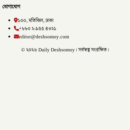
যোগাযোগ
১০০, মতিঝিল, ঢাকা
+৮৮০ ২-৯৫৫ ৪৩২১
editor@deshsomoy.com
© ২০২৬ Daily Deshsomoy। সর্বস্বত্ব সংরক্ষিত।