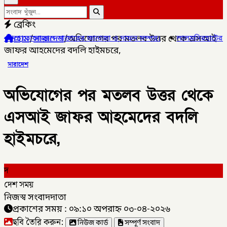
ব্রেকিং
হোম
/
সারাদেশ
/
অভিযোগের পর মতলব উত্তর থেকে এসআই
তারের জানাজা ও দাফন সম্পন্ন।
✦
লালমনিরহাটের ৫ উপজেলার ৪টিতে সাব-রে
জাফর আহমেদের বদলি হাইমচরে,
সারাদেশ
অভিযোগের পর মতলব উত্তর থেকে
এসআই জাফর আহমেদের বদলি
হাইমচরে,
দ
দেশ সময়
নিজস্ব সংবাদদাতা
প্রকাশের সময় : ০৯:১০ অপরাহ্ন ০৩-০৪-২০২৬
ছবি তৈরি করুন:
নিউজ কার্ড
সম্পূর্ণ সংবাদ