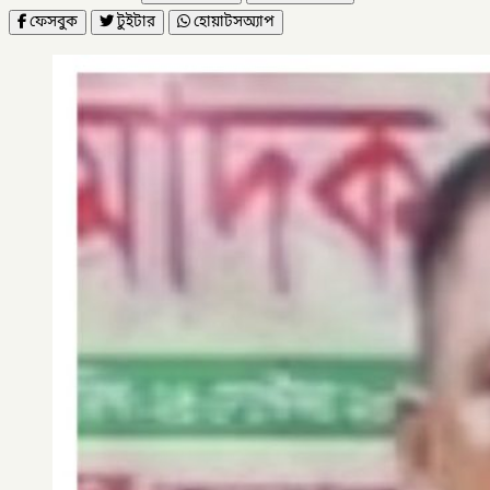
ফেসবুক
টুইটার
হোয়াটসঅ্যাপ