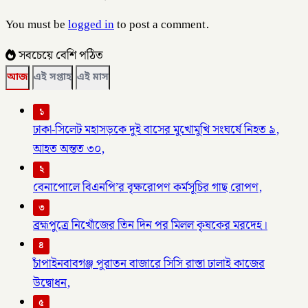
You must be
logged in
to post a comment.
সবচেয়ে বেশি পঠিত
আজ
এই সপ্তাহ
এই মাস
১
ঢাকা-সিলেট মহাসড়কে দুই বাসের মুখোমুখি সংঘর্ষে নিহত ৯,
আহত অন্তত ৩০,
২
বেনাপোলে বিএনপি’র বৃক্ষরোপণ কর্মসূচির গাছ রোপণ,
৩
ব্রহ্মপুত্রে নিখোঁজের তিন দিন পর মিলল কৃষকের মরদেহ।
৪
চাঁপাইনবাবগঞ্জ পুরাতন বাজারে সিসি রাস্তা ঢালাই কাজের
উদ্বোধন,
৫