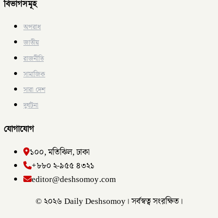
বিভাগসমূহ
অপরাধ
জাতীয়
রাজনীতি
সামাজিক
সারা দেশ
দুর্ঘটনা
যোগাযোগ
১০০, মতিঝিল, ঢাকা
+৮৮০ ২-৯৫৫ ৪৩২১
editor@deshsomoy.com
© ২০২৬ Daily Deshsomoy। সর্বস্বত্ব সংরক্ষিত।