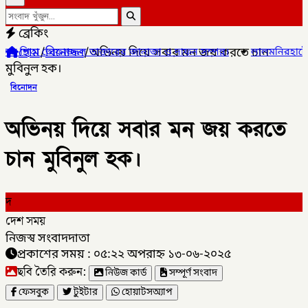
ব্রেকিং
হোম
/
বিনোদন
/
অভিনয় দিয়ে সবার মন জয় করতে চান
 ডাক্তারের জানাজা ও দাফন সম্পন্ন।
✦
লালমনিরহাটের ৫ উপজেলার ৪টিতে 
মুবিনুল হক।
বিনোদন
অভিনয় দিয়ে সবার মন জয় করতে
চান মুবিনুল হক।
দ
দেশ সময়
নিজস্ব সংবাদদাতা
প্রকাশের সময় : ০৫:২২ অপরাহ্ন ১৩-০৬-২০২৫
ছবি তৈরি করুন:
নিউজ কার্ড
সম্পূর্ণ সংবাদ
ফেসবুক
টুইটার
হোয়াটসঅ্যাপ