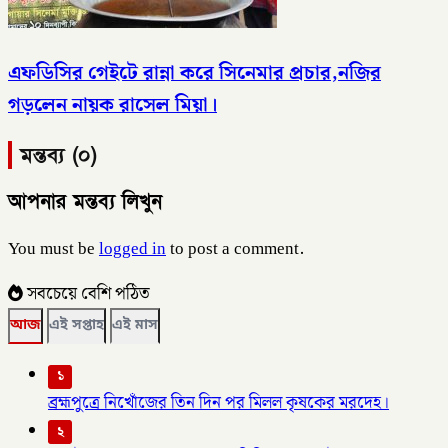
এফডিসির গেইটে রান্না করে সিনেমার প্রচার,নজির
গড়লেন নায়ক রাসেল মিয়া।
মন্তব্য (০)
আপনার মন্তব্য লিখুন
You must be
logged in
to post a comment.
সবচেয়ে বেশি পঠিত
আজ
এই সপ্তাহ
এই মাস
১
ব্রহ্মপুত্রে নিখোঁজের তিন দিন পর মিলল কৃষকের মরদেহ।
২