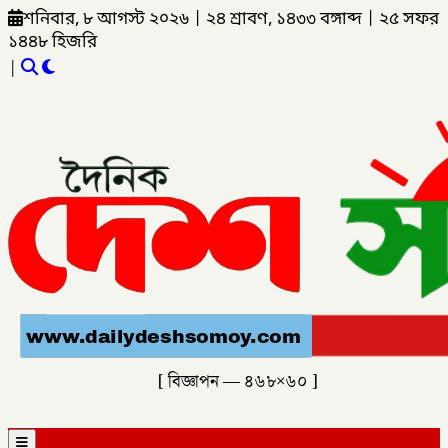
শনিবার, ৮ আগস্ট ২০২৬
|
২৪ শ্রাবণ, ১৪৩৩ বঙ্গাব্দ
|
২৫ সফর
১৪৪৮ হিজরি
|
[ বিজ্ঞাপন — ৪৬৮×৬০ ]