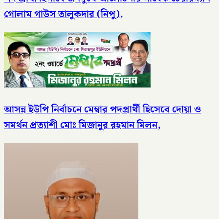
গোলাম গাউস তালুকদার (নিপু),
আসন্ন ইউপি নির্বাচনে মেম্বার পদপ্রার্থী হিসেবে দোয়া ও
সমর্থন প্রত্যাশী মোঃ মিজানুর রহমান মিলন,