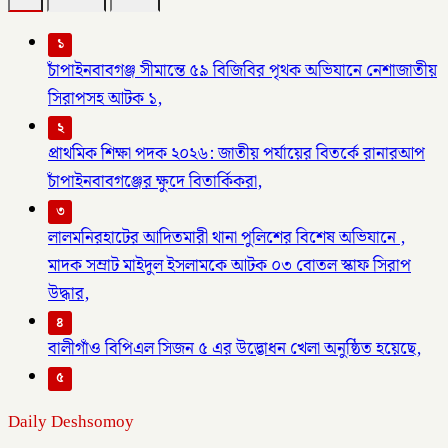
১
চাঁপাইনবাবগঞ্জ সীমান্তে ৫৯ বিজিবির পৃথক অভিযানে নেশাজাতীয়
সিরাপসহ আটক ১,
২
প্রাথমিক শিক্ষা পদক ২০২৬: জাতীয় পর্যায়ের বিতর্কে রানারআপ
চাঁপাইনবাবগঞ্জের ক্ষুদে বিতার্কিকরা,
৩
লালমনিরহাটের আদিতমারী থানা পুলিশের বিশেষ অভিযানে ,
মাদক সম্রাট মাইদুল ইসলামকে আটক ০৩ বোতল স্কাফ সিরাপ
উদ্ধার,
৪
বালীগাঁও বিপিএল সিজন ৫ এর উদ্ভোধন খেলা অনুষ্ঠিত হয়েছে,
৫
Daily Deshsomoy