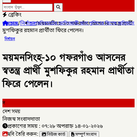
ব্রেকিং
হোম
/
নির্বাচন
/
ময়মনসিংহ-১০ গফরগাঁও আসনের স্বতন্ত্র প্রার্থী
লমনিরহাটের আদিতমারী থানা পুলিশের বিশেষ অভিযানে , মাদক সম্রাট মাইদ
মুশফিকুর রহমান প্রার্থীতা ফিরে পেলেন।
নির্বাচন
ময়মনসিংহ-১০ গফরগাঁও আসনের
স্বতন্ত্র প্রার্থী মুশফিকুর রহমান প্রার্থীতা
ফিরে পেলেন।
দ
দেশ সময়
নিজস্ব সংবাদদাতা
প্রকাশের সময় : ০৭:২৮ অপরাহ্ন ১৪-০১-২০২৬
ছবি তৈরি করুন:
নিউজ কার্ড
সম্পূর্ণ সংবাদ