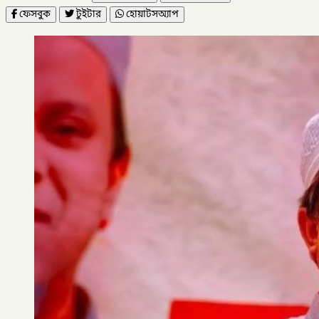
ফেসবুক
টুইটার
হোয়াটসঅ্যাপ