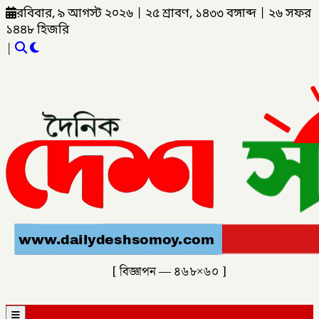
রবিবার, ৯ আগস্ট ২০২৬
|
২৫ শ্রাবণ, ১৪৩৩ বঙ্গাব্দ
|
২৬ সফর
১৪৪৮ হিজরি
|
[ বিজ্ঞাপন — ৪৬৮×৬০ ]