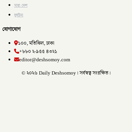
সারা দেশ
দুর্ঘটনা
যোগাযোগ
১০০, মতিঝিল, ঢাকা
+৮৮০ ২-৯৫৫ ৪৩২১
editor@deshsomoy.com
© ২০২৬ Daily Deshsomoy। সর্বস্বত্ব সংরক্ষিত।