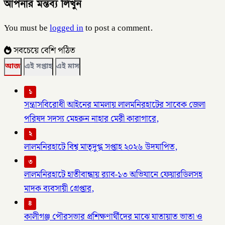
আপনার মন্তব্য লিখুন
You must be
logged in
to post a comment.
সবচেয়ে বেশি পঠিত
আজ
এই সপ্তাহ
এই মাস
১
সন্ত্রাসবিরোধী আইনের মামলায় লালমনিরহাটের সাবেক জেলা
পরিষদ সদস্য মেহরুন নাহার মেরী কারাগারে,
২
লালমনিরহাটে বিশ্ব মাতৃদুগ্ধ সপ্তাহ ২০২৬ উদযাপিত,
৩
লালমনিরহাটে হাতীবান্ধায় র‌্যাব-১৩ অভিযানে ফেয়ারডিলসহ
মাদক ব্যবসায়ী গ্রেপ্তার,
৪
কালীগঞ্জ পৌরসভার প্রশিক্ষণার্থীদের মাঝে যাতায়াত ভাতা ও