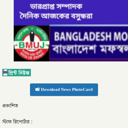
📸 Download News PhotoCard
প্রকাশিত
স্টাফ রিপোর্টার :