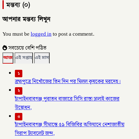
মন্তব্য (০)
আপনার মন্তব্য লিখুন
You must be
logged in
to post a comment.
সবচেয়ে বেশি পঠিত
আজ
এই সপ্তাহ
এই মাস
১
ব্রহ্মপুত্রে নিখোঁজের তিন দিন পর মিলল কৃষকের মরদেহ।
২
চাঁপাইনবাবগঞ্জ পুরাতন বাজারে সিসি রাস্তা ঢালাই কাজের
উদ্বোধন,
৩
চাঁপাইনবাবগঞ্জ সীমান্তে ৫৯ বিজিবির অভিযানে নেশাজাতীয়
সিরাপ ট্যাবলেট জব্দ,