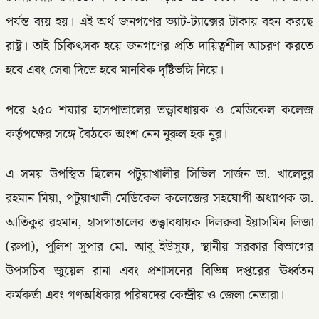
পর্যন্ত ব্যয় হয়। এই অর্থ জনগণের ভ্যাট-ট্যাক্সের টাকায় বহন করছে
রাষ্ট্র। তাই চিকিৎসক হয়ে জনগণের প্রতি দায়িত্বশীল আচরণ করতে
হবে এবং সেবা দিতে হবে মানবিক দৃষ্টিভঙ্গি নিয়ে।
পরে ২৫০ শয্যার হাসপাতালের তত্ত্বাবধায়ক ও মেডিকেল কলেজ
কর্তৃপক্ষের সঙ্গে বৈঠকে অংশ নেন নুরুল হক নুর।
এ সময় উপস্থিত ছিলেন পটুয়াখালীর সিভিল সার্জন ডা. খালেদুর
রহমান মিয়া, পটুয়াখালী মেডিকেল কলেজের সহযোগী অধ্যাপক ডা.
আতিকুর রহমান, হাসপাতালের তত্ত্বাবধায়ক দিলরুবা ইয়াসমিন লিজা
(রুপা), পুলিশ সুপার মো. আবু ইউসুফ, স্থানীয় সরকার বিভাগের
উপসচিব জুয়েল রানা এবং প্রশাসনের বিভিন্ন দপ্তরের ঊর্ধ্বতন
কর্মকর্তা এবং গণঅধিকার পরিষদের কেন্দ্রীয় ও জেলা নেতারা।