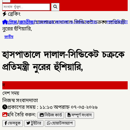
ব্রেকিং
হোম
/
জাতীয়
/
হাসপাতালে দালাল-সিন্ডিকেট চক্রকে প্রতিমন্ত্রী
োফাজ্জল ডাক্তারের জানাজা ও দাফন সম্পন্ন।
✦
লালমনিরহাটের ৫ উপজেলার
নুরের হুঁশিয়ারি,
জাতীয়
হাসপাতালে দালাল-সিন্ডিকেট চক্রকে
প্রতিমন্ত্রী নুরের হুঁশিয়ারি,
দ
দেশ সময়
নিজস্ব সংবাদদাতা
প্রকাশের সময় : ১১:১৩ অপরাহ্ন ০৭-০৫-২০২৬
ছবি তৈরি করুন:
নিউজ কার্ড
সম্পূর্ণ সংবাদ
ফেসবুক
টুইটার
হোয়াটসঅ্যাপ