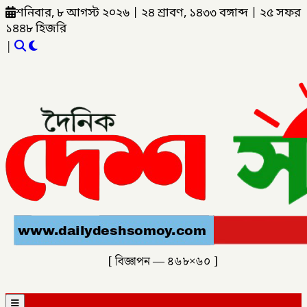
শনিবার, ৮ আগস্ট ২০২৬
|
২৪ শ্রাবণ, ১৪৩৩ বঙ্গাব্দ
|
২৫ সফর
১৪৪৮ হিজরি
|
[ বিজ্ঞাপন — ৪৬৮×৬০ ]