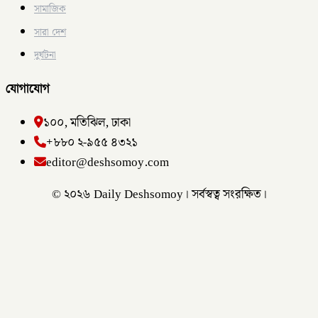
সামাজিক
সারা দেশ
দুর্ঘটনা
যোগাযোগ
১০০, মতিঝিল, ঢাকা
+৮৮০ ২-৯৫৫ ৪৩২১
editor@deshsomoy.com
© ২০২৬ Daily Deshsomoy। সর্বস্বত্ব সংরক্ষিত।