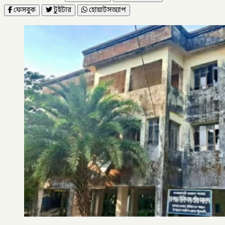
ফেসবুক
টুইটার
হোয়াটসঅ্যাপ