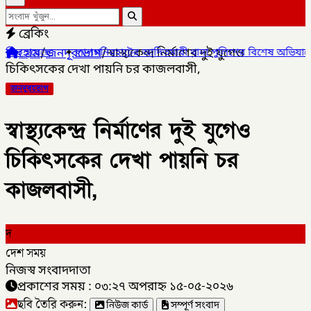
ব্রেকিং
হোম
/
জনদূরভোগ
/
স্বাস্থ্যকেন্দ্র নির্মাণের দুই যুগেও
✦
লালমনিরহাটের আদিতমারী থানা পুলিশের বিশেষ অভিযানে , মাদক সম্রাট
চিকিৎসকের দেখা পায়নি চর কাজলবাসী,
জনদূরভোগ
স্বাস্থ্যকেন্দ্র নির্মাণের দুই যুগেও
চিকিৎসকের দেখা পায়নি চর
কাজলবাসী,
দ
দেশ সময়
নিজস্ব সংবাদদাতা
প্রকাশের সময় : ০৩:২৭ অপরাহ্ন ১৫-০৫-২০২৬
ছবি তৈরি করুন:
নিউজ কার্ড
সম্পূর্ণ সংবাদ