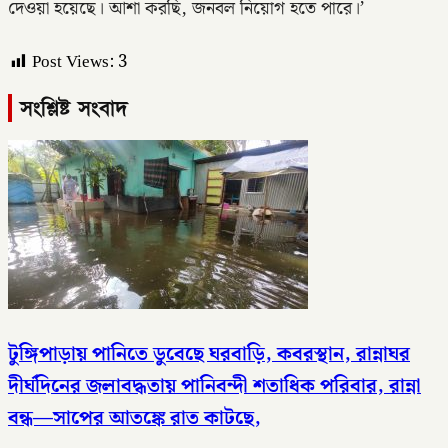
দেওয়া হয়েছে। আশা করছি, জনবল নিয়োগ হতে পারে।’
Post Views:
3
সংশ্লিষ্ট সংবাদ
টুঙ্গিপাড়ায় পানিতে ডুবেছে ঘরবাড়ি, কবরস্থান, রান্নাঘর
দীর্ঘদিনের জলাবদ্ধতায় পানিবন্দী শতাধিক পরিবার, রান্না
বন্ধ—সাপের আতঙ্কে রাত কাটছে,