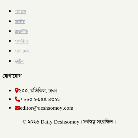
অপরাধ
জাতীয়
রাজনীতি
সামাজিক
সারা দেশ
দুর্ঘটনা
যোগাযোগ
১০০, মতিঝিল, ঢাকা
+৮৮০ ২-৯৫৫ ৪৩২১
editor@deshsomoy.com
© ২০২৬ Daily Deshsomoy। সর্বস্বত্ব সংরক্ষিত।