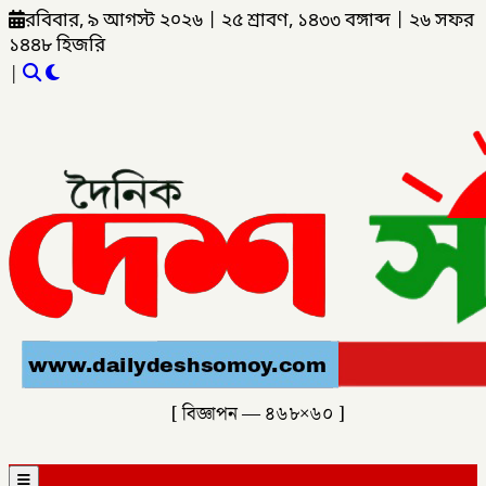
রবিবার, ৯ আগস্ট ২০২৬
|
২৫ শ্রাবণ, ১৪৩৩ বঙ্গাব্দ
|
২৬ সফর
১৪৪৮ হিজরি
|
[ বিজ্ঞাপন — ৪৬৮×৬০ ]