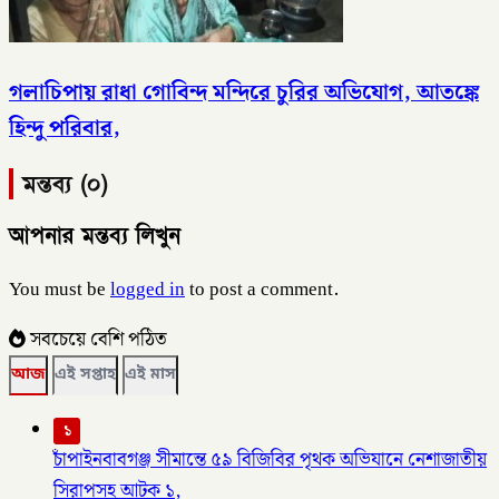
গলাচিপায় রাধা গোবিন্দ মন্দিরে চুরির অভিযোগ, আতঙ্কে
হিন্দু পরিবার,
মন্তব্য (০)
আপনার মন্তব্য লিখুন
You must be
logged in
to post a comment.
সবচেয়ে বেশি পঠিত
আজ
এই সপ্তাহ
এই মাস
১
চাঁপাইনবাবগঞ্জ সীমান্তে ৫৯ বিজিবির পৃথক অভিযানে নেশাজাতীয়
সিরাপসহ আটক ১,