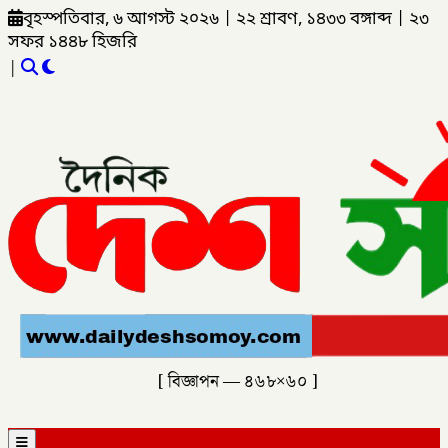
বৃহস্পতিবার, ৬ আগস্ট ২০২৬
|
২২ শ্রাবণ, ১৪৩৩ বঙ্গাব্দ
|
২৩
সফর ১৪৪৮ হিজরি
|
[ বিজ্ঞাপন — ৪৬৮×৬০ ]