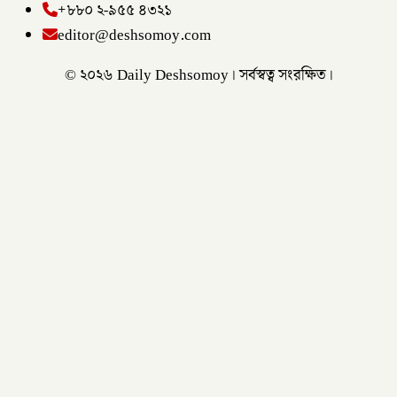
+৮৮০ ২-৯৫৫ ৪৩২১
editor@deshsomoy.com
© ২০২৬ Daily Deshsomoy। সর্বস্বত্ব সংরক্ষিত।