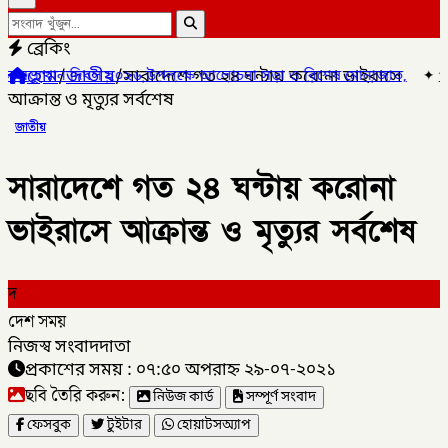
ব্রেকিং
হোম
/
জাতীয়
/
সারাদেশে গত ২৪ ঘন্টায় করোনা ভাইরাসে
দিবস ২০২৬ উপলক্ষে আলোচনা সভা ও বিশেষ মোনাজাত,
✦
গলাচিপায় ১০ পিস ই
আক্রান্ত ও মৃত্যুর সর্বশেষ
জাতীয়
সারাদেশে গত ২৪ ঘন্টায় করোনা
ভাইরাসে আক্রান্ত ও মৃত্যুর সর্বশেষ
দ
দেশ সময়
নিজস্ব সংবাদদাতা
প্রকাশের সময় : ০৭:৫০ অপরাহ্ন ২৯-০৭-২০২১
ছবি তৈরি করুন:
নিউজ কার্ড
সম্পূর্ণ সংবাদ
ফেসবুক
টুইটার
হোয়াটসঅ্যাপ