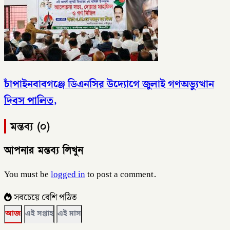
চাঁপাইনবাবগঞ্জে ডিএনসির উদ্যোগে জুলাই গণঅভ্যুত্থান
দিবস পালিত,
মন্তব্য (০)
আপনার মন্তব্য লিখুন
You must be
logged in
to post a comment.
সবচেয়ে বেশি পঠিত
আজ
এই সপ্তাহ
এই মাস