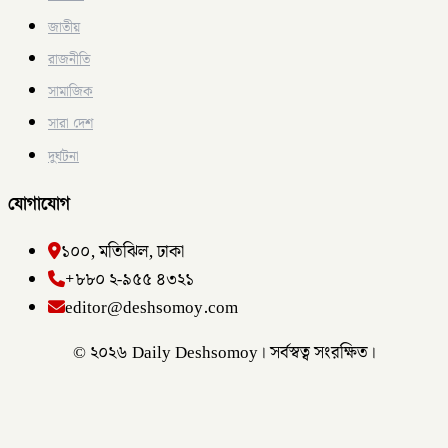
জাতীয়
রাজনীতি
সামাজিক
সারা দেশ
দুর্ঘটনা
যোগাযোগ
১০০, মতিঝিল, ঢাকা
+৮৮০ ২-৯৫৫ ৪৩২১
editor@deshsomoy.com
© ২০২৬ Daily Deshsomoy। সর্বস্বত্ব সংরক্ষিত।