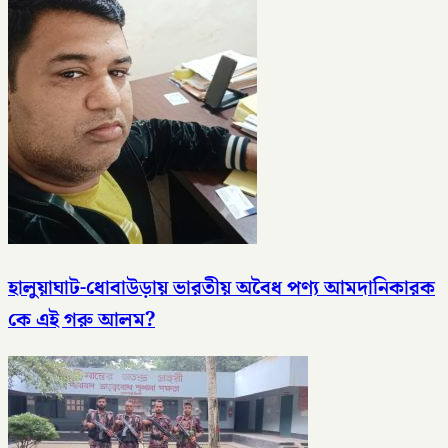
হালুয়াঘাট-ধোবাউড়ায় ভারতীয় অবৈধ পণ্য আমদানিকারক
কে এই গরু আলম?