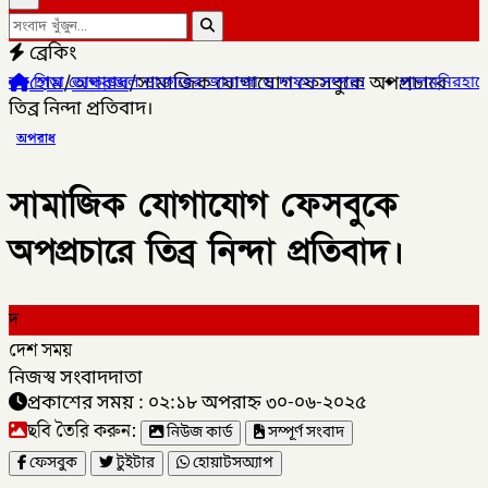
ব্রেকিং
হোম
/
অপরাধ
/
সামাজিক যোগাযোগ ফেসবুকে অপপ্রচারে
ল ডাক্তারের জানাজা ও দাফন সম্পন্ন।
✦
লালমনিরহাটের ৫ উপজেলার ৪টিতে 
তিব্র নিন্দা প্রতিবাদ।
অপরাধ
সামাজিক যোগাযোগ ফেসবুকে
অপপ্রচারে তিব্র নিন্দা প্রতিবাদ।
দ
দেশ সময়
নিজস্ব সংবাদদাতা
প্রকাশের সময় : ০২:১৮ অপরাহ্ন ৩০-০৬-২০২৫
ছবি তৈরি করুন:
নিউজ কার্ড
সম্পূর্ণ সংবাদ
ফেসবুক
টুইটার
হোয়াটসঅ্যাপ