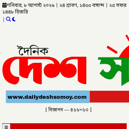
শনিবার, ৮ আগস্ট ২০২৬
|
২৪ শ্রাবণ, ১৪৩৩ বঙ্গাব্দ
|
২৫ সফর
১৪৪৮ হিজরি
|
[ বিজ্ঞাপন — ৪৬৮×৬০ ]