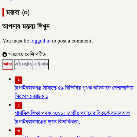
মন্তব্য (০)
আপনার মন্তব্য লিখুন
You must be
logged in
to post a comment.
সবচেয়ে বেশি পঠিত
আজ
এই সপ্তাহ
এই মাস
১
চাঁপাইনবাবগঞ্জ সীমান্তে ৫৯ বিজিবির পৃথক অভিযানে নেশাজাতীয়
সিরাপসহ আটক ১,
২
প্রাথমিক শিক্ষা পদক ২০২৬: জাতীয় পর্যায়ের বিতর্কে রানারআপ
চাঁপাইনবাবগঞ্জের ক্ষুদে বিতার্কিকরা,
৩