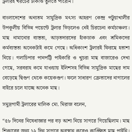
ট্রলারই খরচের টাকাও তুলতে পারেনি।
বাংলাদেশের অন্যতম সামুদ্রিক মৎস্য আহরণ কেন্দ্র পটুয়াখালীর
উপকূলীয় বিভিন্ন পয়েন্টে ট্রলার ভিড়লেও নেই চিরচেনা কর্মচাঞ্চল্য।
মাছ নামানোর ব্যস্ততা, আড়তদারদের হাঁকডাক এবং শ্রমিকদের
কর্মব্যস্ততা অনেকটাই কমে গেছে। অধিকাংশ ট্রলারই ফিরছে হতাশা
নিয়ে। গলাচিপার পানপট্টি পাইকারি ও খুচরা মাছ বাজারেও দেখা
গেছে, সরবরাহ কমে যাওয়ায় ইলিশসহ বিভিন্ন সামুদ্রিক মাছের দাম
বেড়েছে দ্বিগুণ থেকে কয়েকগুণ। ফলে সাধারণ ক্রেতাদের নাগালের
বাইরে চলে যাচ্ছে অনেক মাছ।
সমুদ্রগামী ট্রলারের মালিক মো. মিরাজ বলেন,
“৫৮ দিনের নিষেধাজ্ঞার পর বড় আশা নিয়ে সাগরে গিয়েছিলাম। মাছ
শিকারের জন্য ১২ দিন সাগরে অবস্থান করেও কাঙ্ক্ষিত মাছ পাইনি।