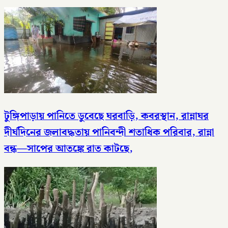
টুঙ্গিপাড়ায় পানিতে ডুবেছে ঘরবাড়ি, কবরস্থান, রান্নাঘর
দীর্ঘদিনের জলাবদ্ধতায় পানিবন্দী শতাধিক পরিবার, রান্না
বন্ধ—সাপের আতঙ্কে রাত কাটছে,