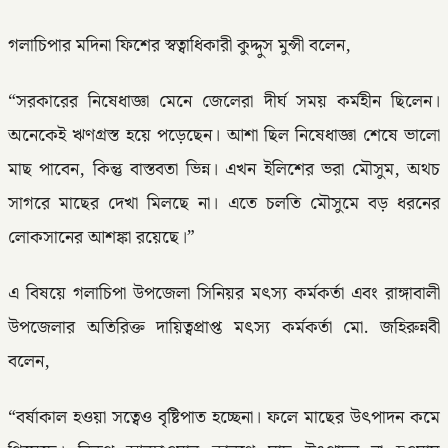
গলাচিপার মদিনা ফিশের স্বত্বাধিকারী কুদ্দুস মুন্সী বলেন,
“সরকারের নিষেধাজ্ঞা মেনে জেলেরা দীর্ঘ সময় কর্মহীন ছিলেন।
অনেকেই ঋণগ্রস্ত হয়ে পড়েছেন। আশা ছিল নিষেধাজ্ঞা শেষে ভালো
মাছ পাবেন, কিন্তু বাস্তবতা ভিন্ন। এখন ইলিশের ভরা মৌসুম, অথচ
সাগরে মাছের দেখা মিলছে না। এতে চলতি মৌসুমে বড় ধরনের
লোকসানের আশঙ্কা রয়েছে।”
এ বিষয়ে গলাচিপা উপজেলা সিনিয়র মৎস্য কর্মকর্তা এবং রাঙ্গাবালী
উপজেলার অতিরিক্ত দায়িত্বপ্রাপ্ত মৎস্য কর্মকর্তা মো. জহিরুন্নবী
বলেন,
“বর্ষাকাল হওয়া সত্বেও বৃষ্টিপাত হচ্ছেনা। ফলে মাছের উৎপাদন কমে