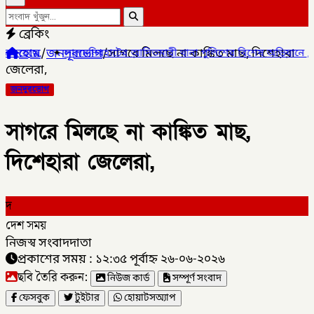
ব্রেকিং
হোম
/
জনদূরভোগ
/
সাগরে মিলছে না কাঙ্কিত মাছ, দিশেহারা
ালমনিরহাটের আদিতমারী থানা পুলিশের বিশেষ অভিযানে , মাদক সম্রাট মাই
জেলেরা,
জনদূরভোগ
সাগরে মিলছে না কাঙ্কিত মাছ,
দিশেহারা জেলেরা,
দ
দেশ সময়
নিজস্ব সংবাদদাতা
প্রকাশের সময় : ১২:৩৫ পূর্বাহ্ন ২৬-০৬-২০২৬
ছবি তৈরি করুন:
নিউজ কার্ড
সম্পূর্ণ সংবাদ
ফেসবুক
টুইটার
হোয়াটসঅ্যাপ