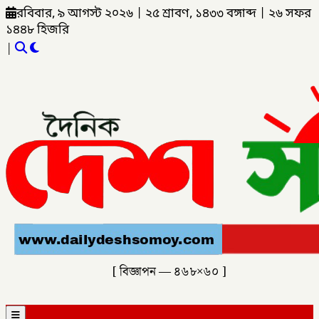
রবিবার, ৯ আগস্ট ২০২৬
|
২৫ শ্রাবণ, ১৪৩৩ বঙ্গাব্দ
|
২৬ সফর
১৪৪৮ হিজরি
|
[ বিজ্ঞাপন — ৪৬৮×৬০ ]