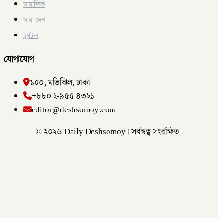
সামাজিক
সারা দেশ
দুর্ঘটনা
যোগাযোগ
১০০, মতিঝিল, ঢাকা
+৮৮০ ২-৯৫৫ ৪৩২১
editor@deshsomoy.com
© ২০২৬ Daily Deshsomoy। সর্বস্বত্ব সংরক্ষিত।