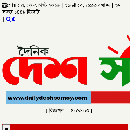
সোমবার, ১০ আগস্ট ২০২৬
|
২৬ শ্রাবণ, ১৪৩৩ বঙ্গাব্দ
|
২৭
সফর ১৪৪৮ হিজরি
|
[ বিজ্ঞাপন — ৪৬৮×৬০ ]