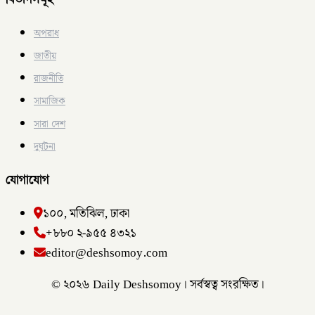
অপরাধ
জাতীয়
রাজনীতি
সামাজিক
সারা দেশ
দুর্ঘটনা
যোগাযোগ
১০০, মতিঝিল, ঢাকা
+৮৮০ ২-৯৫৫ ৪৩২১
editor@deshsomoy.com
© ২০২৬ Daily Deshsomoy। সর্বস্বত্ব সংরক্ষিত।