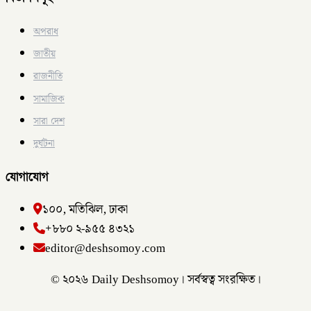
অপরাধ
জাতীয়
রাজনীতি
সামাজিক
সারা দেশ
দুর্ঘটনা
যোগাযোগ
১০০, মতিঝিল, ঢাকা
+৮৮০ ২-৯৫৫ ৪৩২১
editor@deshsomoy.com
© ২০২৬ Daily Deshsomoy। সর্বস্বত্ব সংরক্ষিত।