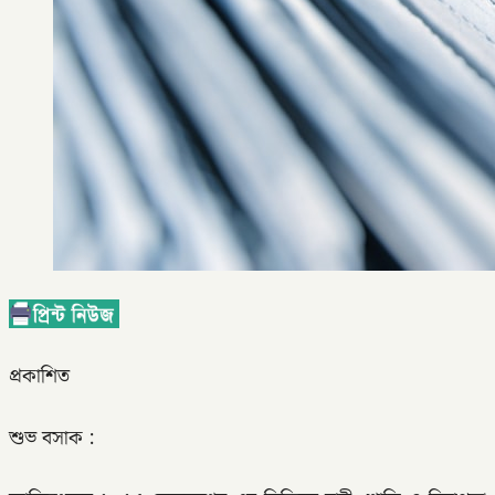
প্রকাশিত
শুভ বসাক :