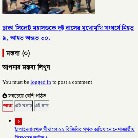
ঢাকা-সিলেট মহাসড়কে দুই বাসের মুখোমুখি সংঘর্ষে নিহত
৯, আহত অন্তত ৩০,
মন্তব্য (০)
আপনার মন্তব্য লিখুন
You must be
logged in
to post a comment.
সবচেয়ে বেশি পঠিত
আজ
এই সপ্তাহ
এই মাস
১
চাঁপাইনবাবগঞ্জ সীমান্তে ৫৯ বিজিবির পৃথক অভিযানে নেশাজাতীয়