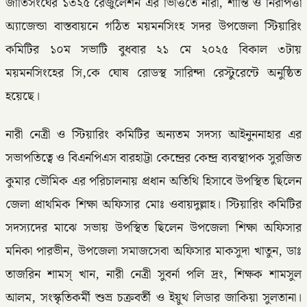
জাতিসংঘের ১৩২৫ রেজুলেশন এর ভিত্তিতে নারী, শান্তি ও নিরাপত্তা
অ্যাজেন্ডা বাস্তবায়নে গঠিত ময়মনসিংহ সদর উপজেলা স্টিয়ারিং
কমিটির ১০ম সভাটি বুধবার ২১ মে ২০২৫ বিকাল ৩টায়
ময়মনসিংহের সি,কে ঘোষ রোডস্থ সারিন্দা রেস্টুরেন্টে অনুষ্ঠিত
হয়েছে।
নারী নেত্রী ও স্টিয়ারিং কমিটির অন্যতম সদস্য আইনুননাহার এর
সভাপতিত্বে ও বিএনপিএস বারহাট্টা কেন্দ্রের কেন্দ্র ব্যবস্থাপক সুরজিত
কুমার ভৌমিক এর পরিচালনায় প্রধান অতিথি হিসাবে উপস্থিত ছিলেন
জেলা প্রাথমিক শিক্ষা অফিসার মোঃ ওবায়দুল্লাহ। স্টিয়ারিং কমিটির
সদস্যদের মাঝে সভায় উপস্থিত ছিলেন উপজেলা শিক্ষা অফিসার
মনিকা পারভীন, উপজেলা সমাজসেবা অফিসার মাকসুদা খাতুন, ডাঃ
তাজরিন শামস্ খান, নারী নেত্রী সুবর্না পলি দ্রং, শিক্ষক শামসুল
আলম, সংস্কৃতিকর্মী শুভ্র চক্রবর্তী ও ইয়ুথ লিডার জাকিয়া সুলতানা।