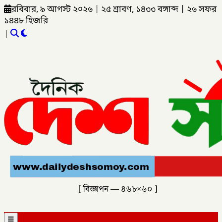
রবিবার, ৯ আগস্ট ২০২৬
|
২৫ শ্রাবণ, ১৪৩৩ বঙ্গাব্দ
|
২৬ সফর
১৪৪৮ হিজরি
|
[ বিজ্ঞাপন — ৪৬৮×৬০ ]