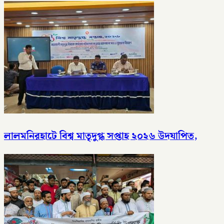
লালমনিরহাটে বিশ্ব মাতৃদুগ্ধ সপ্তাহ ২০২৬ উদযাপিত,