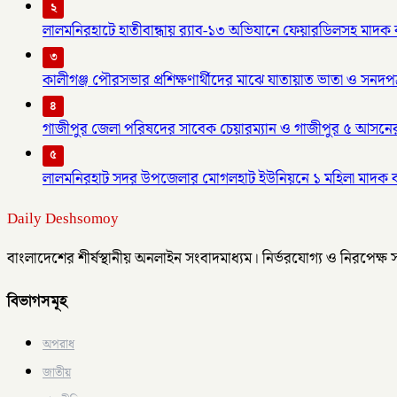
২
লালমনিরহাটে হাতীবান্ধায় র‌্যাব-১৩ অভিযানে ফেয়ারডিলসহ মাদক ব্য
৩
কালীগঞ্জ পৌরসভার প্রশিক্ষণার্থীদের মাঝে যাতায়াত ভাতা ও সনদপ
৪
গাজীপুর জেলা পরিষদের সাবেক চেয়ারম্যান ও গাজীপুর ৫ আসনে
৫
লালমনিরহাট সদর উপজেলার মোগলহাট ইউনিয়নে ১ মহিলা মাদক 
Daily Deshsomoy
বাংলাদেশের শীর্ষস্থানীয় অনলাইন সংবাদমাধ্যম। নির্ভরযোগ্য ও নিরপেক্ষ
বিভাগসমূহ
অপরাধ
জাতীয়