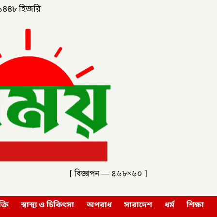
১৪৪৮ হিজরি
[ বিজ্ঞাপন — ৪৬৮×৬০ ]
ক্তি
স্বাস্থ্য ও চিকিৎসা
অপরাধ
সারাদেশ
ধর্ম
শিক্ষা