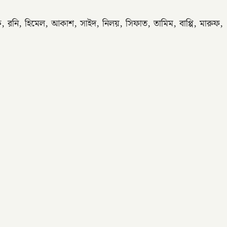
িক, রনি, হিমেল, আকাশ, সাইদ, নিলয়, সিফাত, তামিম, বাপ্পি, মারুফ,