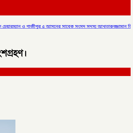
৫ আসনের সাবেক সংসদ সদস্য আখতারুজ্জামান ডিবি পুলিশ এর হাতে আটক,
শগ্রহণ।