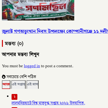
জুলাই গণঅভ্যুত্থান দিবস উপলক্ষ্যে কোম্পানীগঞ্জে ১১ 
মন্তব্য (০)
আপনার মন্তব্য লিখুন
You must be
logged in
to post a comment.
সবচেয়ে বেশি পঠিত
আজ
এই সপ্তাহ
এই মাস
১
লালমনিরহাটে বিশ্ব মাতৃদুগ্ধ সপ্তাহ ২০২৬ উদযাপিত,