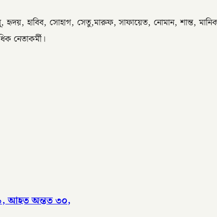
্লু, হৃদয়, হাবিব, সোহাগ, সেতু,মারুফ, সাফায়েত, নোমান, শান্ত, মান
ধিক নেতাকর্মী।
 ৯, আহত অন্তত ৩০,