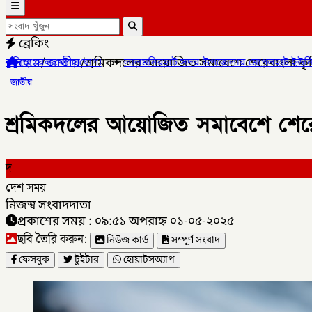
ব্রেকিং
হোম
/
জাতীয়
/
শ্রমিকদলের আয়োজিত সমাবেশে শেরেবাংলা কৃষি ব
✦
লালমনিরহাট সদর উপজেলার মোগলহাট ইউনিয়নে ১ মহিলা মাদক ব্যবস
জাতীয়
শ্রমিকদলের আয়োজিত সমাবেশে শেরেবাং
দ
দেশ সময়
নিজস্ব সংবাদদাতা
প্রকাশের সময় : ০৯:৫১ অপরাহ্ন ০১-০৫-২০২৫
ছবি তৈরি করুন:
নিউজ কার্ড
সম্পূর্ণ সংবাদ
ফেসবুক
টুইটার
হোয়াটসঅ্যাপ