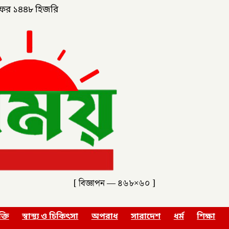
ফর ১৪৪৮ হিজরি
[ বিজ্ঞাপন — ৪৬৮×৬০ ]
ক্তি
স্বাস্থ্য ও চিকিৎসা
অপরাধ
সারাদেশ
ধর্ম
শিক্ষা