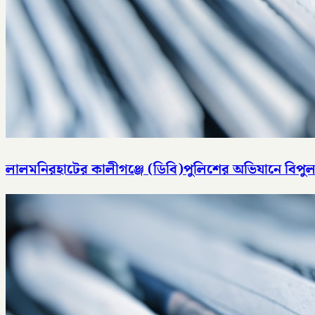
লালমনিরহাটের কালীগঞ্জে (ডিবি)পুলিশের অভিযানে বিপুল 