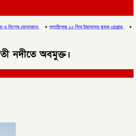
চিপায় ১০ পিস ইয়াবাসহ যুবক গ্রেপ্তার,
✦
চাঁপাইনবাবগঞ্জে ডিএনসির উদ্যো
বতী নদীতে অবমুক্ত।