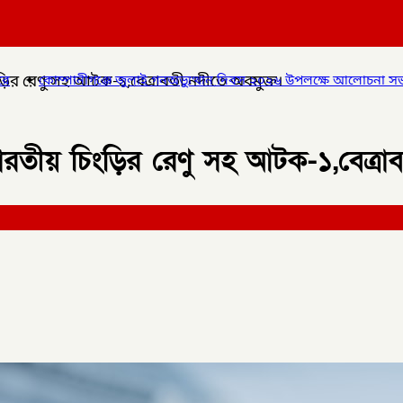
ংড়ির রেণু সহ আটক-১,বেত্রাবতী নদীতে অবমুক্ত।
গনঅভ্যুত্থান দিবস ২০২৬ উপলক্ষে আলোচনা সভা ও বিশেষ মোনাজাত,
✦
গলা
 ভারতীয় চিংড়ির রেণু সহ আটক-১,বেত্রা