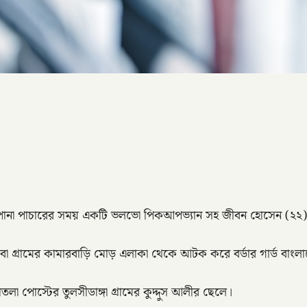
েণু পোনা পাচারের সময় একটি ভলভো পিকআপভ্যান সহ জীবন হোসেন (২
গ্রামের কামারবাড়ি মোড় এলাকা থেকে আটক করে বর্ডার গার্ড বাংলাদ
পোস্টের তুলসীডাঙ্গা গ্রামের কুদ্দুস আলীর ছেলে।