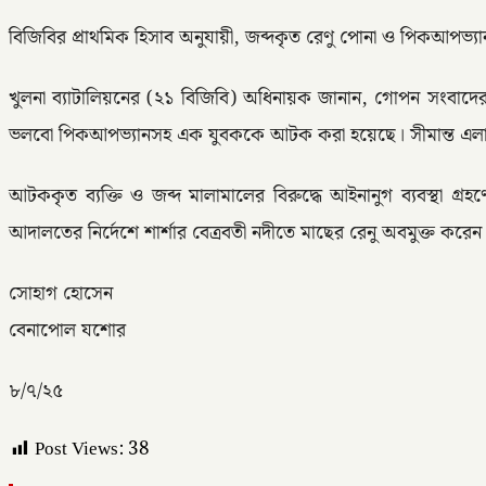
বিজিবির প্রাথমিক হিসাব অনুযায়ী, জব্দকৃত রেণু পোনা ও পিকআপভ্যান
খুলনা ব্যাটালিয়নের (২১ বিজিবি) অধিনায়ক জানান, গোপন সংবাদের
ভলবো পিকআপভ্যানসহ এক যুবককে আটক করা হয়েছে। সীমান্ত এলাকায় 
আটককৃত ব্যক্তি ও জব্দ মালামালের বিরুদ্ধে আইনানুগ ব্যবস্থা গ
আদালতের নির্দেশে শার্শার বেত্রবতী নদীতে মাছের রেনু অবমুক্ত করে
সোহাগ হোসেন
বেনাপোল যশোর
৮/৭/২৫
Post Views:
38