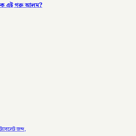
 কে এই গরু আলম?
্যাবলেট জব্দ,