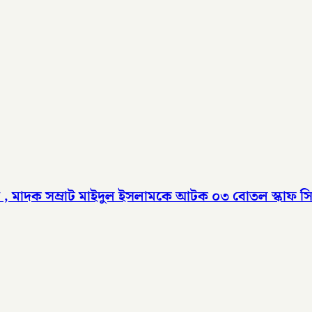
, মাদক সম্রাট মাইদুল ইসলামকে আটক ০৩ বোতল স্কাফ সির