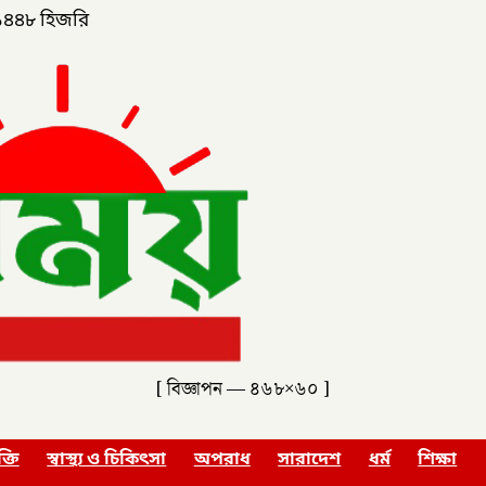
১৪৪৮ হিজরি
[ বিজ্ঞাপন — ৪৬৮×৬০ ]
ক্তি
স্বাস্থ্য ও চিকিৎসা
অপরাধ
সারাদেশ
ধর্ম
শিক্ষা