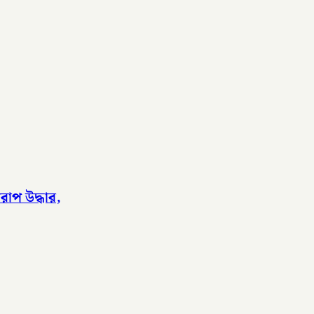
াপ উদ্ধার,