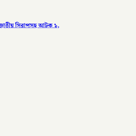
েশাজাতীয় সিরাপসহ আটক ১,