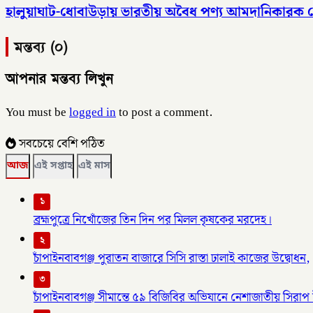
হালুয়াঘাট-ধোবাউড়ায় ভারতীয় অবৈধ পণ্য আমদানিকারক
মন্তব্য (০)
আপনার মন্তব্য লিখুন
You must be
logged in
to post a comment.
সবচেয়ে বেশি পঠিত
আজ
এই সপ্তাহ
এই মাস
১
ব্রহ্মপুত্রে নিখোঁজের তিন দিন পর মিলল কৃষকের মরদেহ।
২
চাঁপাইনবাবগঞ্জ পুরাতন বাজারে সিসি রাস্তা ঢালাই কাজের উদ্বোধন,
৩
চাঁপাইনবাবগঞ্জ সীমান্তে ৫৯ বিজিবির অভিযানে নেশাজাতীয় সিরাপ ট