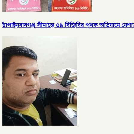
চাঁপাইনবাবগঞ্জ সীমান্তে ৫৯ বিজিবির পৃথক অভিযানে ন