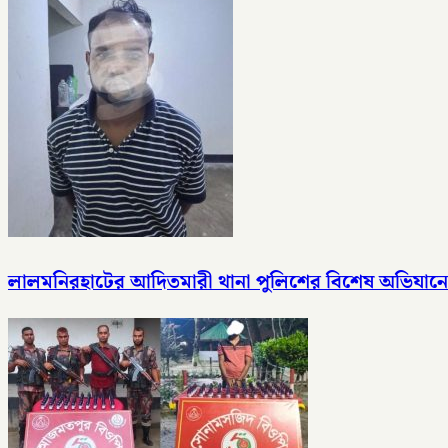
লালমনিরহাটের আদিতমারী থানা পুলিশের বিশেষ অভিযানে 