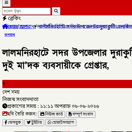
ব্রেকিং
হোম
/
অপরাধ
/
লালমনিরহাটে সদর উপজেলার দুরাকুটি এলাকায় বি
িপিএল সিজন ৫ এর উদ্ভোধন খেলা অনুষ্ঠিত হয়েছে,
✦
লালমনিরহাটের আদিত
অপরাধ
লালমনিরহাটে সদর উপজেলার দুরাকুটি
দুই মা’দক ব্যবসায়ীকে গ্রেপ্তার,
দ
দেশ সময়
নিজস্ব সংবাদদাতা
প্রকাশের সময় : ১১:১১ অপরাহ্ন ০৯-০৬-২০২৬
ছবি তৈরি করুন:
নিউজ কার্ড
সম্পূর্ণ সংবাদ
ফেসবুক
টুইটার
হোয়াটসঅ্যাপ