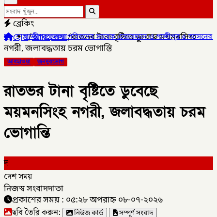
ব্রেকিং
হোম
/
আবহাওয়া
/
রাতভর টানা বৃষ্টিতে ডুবেছে ময়মনসিংহ
রিষদের সাবেক চেয়ারম্যান ও গাজীপুর ৫ আসনের সাবেক সংসদ সদস্য আখতা
নগরী, জলাবদ্ধতায় চরম ভোগান্তি
আবহাওয়া
জনদূরভোগ
রাতভর টানা বৃষ্টিতে ডুবেছে
ময়মনসিংহ নগরী, জলাবদ্ধতায় চরম
ভোগান্তি
দ
দেশ সময়
নিজস্ব সংবাদদাতা
প্রকাশের সময় : ০৫:২৮ অপরাহ্ন ০৮-০৭-২০২৬
ছবি তৈরি করুন:
নিউজ কার্ড
সম্পূর্ণ সংবাদ