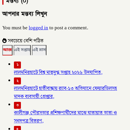
মন্তব্য (০)
আপনার মন্তব্য লিখুন
You must be
logged in
to post a comment.
সবচেয়ে বেশি পঠিত
আজ
এই সপ্তাহ
এই মাস
১
লালমনিরহাটে বিশ্ব মাতৃদুগ্ধ সপ্তাহ ২০২৬ উদযাপিত,
২
লালমনিরহাটে হাতীবান্ধায় র‌্যাব-১৩ অভিযানে ফেয়ারডিলসহ
মাদক ব্যবসায়ী গ্রেপ্তার,
৩
কালীগঞ্জ পৌরসভার প্রশিক্ষণার্থীদের মাঝে যাতায়াত ভাতা ও
সনদপত্র বিতরণ,
৪