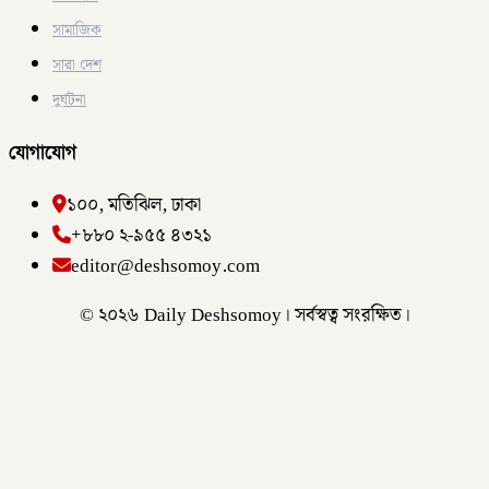
সামাজিক
সারা দেশ
দুর্ঘটনা
যোগাযোগ
১০০, মতিঝিল, ঢাকা
+৮৮০ ২-৯৫৫ ৪৩২১
editor@deshsomoy.com
© ২০২৬ Daily Deshsomoy। সর্বস্বত্ব সংরক্ষিত।