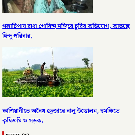
গলাচিপায় রাধা গোবিন্দ মন্দিরে চুরির অভিযোগ, আতঙ্কে
হিন্দু পরিবার,
কাশিয়ানীতে অবৈধ ড্রেজারে বালু উত্তোলন, হুমকিতে
কৃষিজমি ও সড়ক,