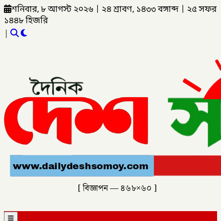
শনিবার, ৮ আগস্ট ২০২৬
|
২৪ শ্রাবণ, ১৪৩৩ বঙ্গাব্দ
|
২৫ সফর
১৪৪৮ হিজরি
|
[ বিজ্ঞাপন — ৪৬৮×৬০ ]