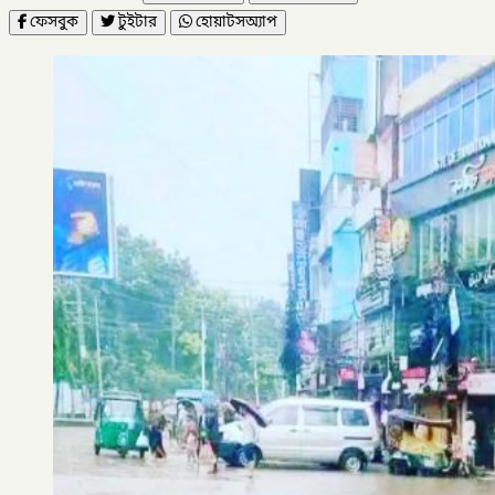
ফেসবুক
টুইটার
হোয়াটসঅ্যাপ