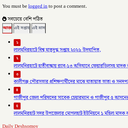
You must be
logged in
to post a comment.
সবচেয়ে বেশি পঠিত
আজ
এই সপ্তাহ
এই মাস
১
লালমনিরহাটে বিশ্ব মাতৃদুগ্ধ সপ্তাহ ২০২৬ উদযাপিত,
২
লালমনিরহাটে হাতীবান্ধায় র‌্যাব-১৩ অভিযানে ফেয়ারডিলসহ মাদক ব্য
৩
কালীগঞ্জ পৌরসভার প্রশিক্ষণার্থীদের মাঝে যাতায়াত ভাতা ও সনদপ
৪
গাজীপুর জেলা পরিষদের সাবেক চেয়ারম্যান ও গাজীপুর ৫ আসনে
৫
লালমনিরহাট সদর উপজেলার মোগলহাট ইউনিয়নে ১ মহিলা মাদক 
Daily Deshsomoy