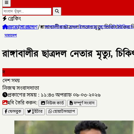
ব্রেকিং
হোম
/
সারাদেশ
/
রাঙ্গাবালীর ছাত্রদল নেতার মৃত্যু, চিকিৎসকের
✦
লালমনিরহাট সদর উপজেলার মোগলহাট ইউনিয়নে ১ মহিলা মাদক ব্যবসা
সারাদেশ
রাঙ্গাবালীর ছাত্রদল নেতার মৃত্যু, 
দ
দেশ সময়
নিজস্ব সংবাদদাতা
প্রকাশের সময় : ১১:৪৩ অপরাহ্ন ০৯-০৩-২০২৬
ছবি তৈরি করুন:
নিউজ কার্ড
সম্পূর্ণ সংবাদ
ফেসবুক
টুইটার
হোয়াটসঅ্যাপ