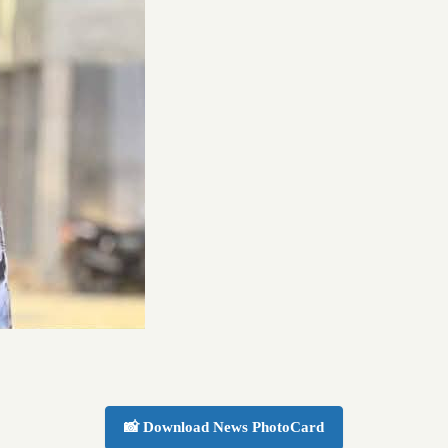
📸 Download News PhotoCard