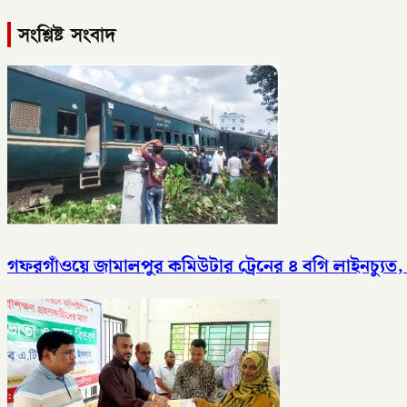
সংশ্লিষ্ট সংবাদ
গফরগাঁওয়ে জামালপুর কমিউটার ট্রেনের ৪ বগি লাইনচ্যুত