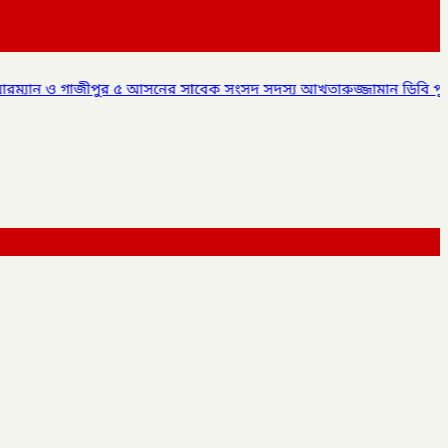
 আসনের সাবেক সংসদ সদস্য আখতারুজ্জামান ডিবি পুলিশ এর হাতে আটক,