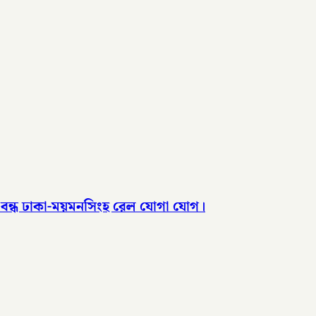
, বন্ধ ঢাকা-ময়মনসিংহ রেল যোগা যোগ।