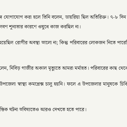
ের সঙ্গে যোগাযোগ করা হলে তিনি বলেন, ডায়রিয়া ছিল অতিরিক্ত। ৭-৮
 লবণ শূন্যতার কারণে ওষুধে কাজ করছিল না।
েছিল রোগীর অবস্থা ভালো না; কিন্তু পরিবারের লোকজন নিতে পারেন
লেন, নিবিড় গাজীর অকাল মৃত্যুতে আমরা মর্মাহত। পরিবারের কাছ থেক
পজেলা স্বাস্থ্য কমপ্লেক্স চালু হয়নি। ফলে এ উপজেলার মানুষকে চি
 মর্মান্তিক ঘটনা ভবিষ্যতেও আরও দেখতে হতে পারে।