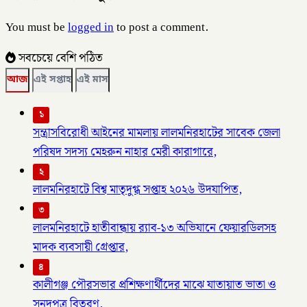
You must be
logged in
to post a comment.
সবচেয়ে বেশি পঠিত
আজ
এই সপ্তাহ
এই মাস
১
সন্ত্রাসবিরোধী আইনের মামলায় লালমনিরহাটের সাবেক জেলা
পরিষদ সদস্য মেহরুন নাহার মেরী কারাগারে,
২
লালমনিরহাটে বিশ্ব মাতৃদুগ্ধ সপ্তাহ ২০২৬ উদযাপিত,
৩
লালমনিরহাটে হাতীবান্ধায় র‌্যাব-১৩ অভিযানে ফেয়ারডিলসহ
মাদক ব্যবসায়ী গ্রেপ্তার,
৪
কালীগঞ্জ পৌরসভার প্রশিক্ষণার্থীদের মাঝে যাতায়াত ভাতা ও
সনদপত্র বিতরণ,