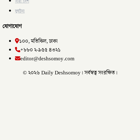
সারা দেশ
দুর্ঘটনা
যোগাযোগ
১০০, মতিঝিল, ঢাকা
+৮৮০ ২-৯৫৫ ৪৩২১
editor@deshsomoy.com
© ২০২৬ Daily Deshsomoy। সর্বস্বত্ব সংরক্ষিত।