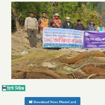
📸 Download News PhotoCard