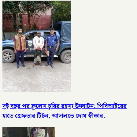
দুই বছর পর ক্লুলেস চুরির রহস্য উদ্ঘাটন: পিবিআইয়ের
হাতে গ্রেফতার টিটন, আদালতে দোষ স্বীকার,