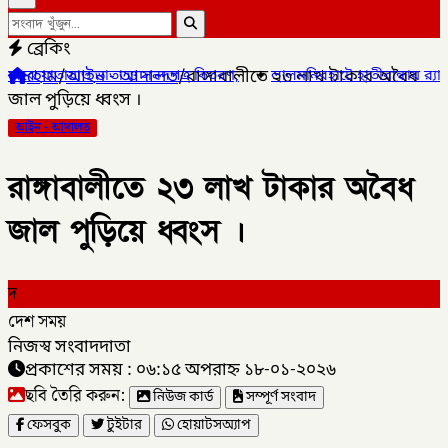
ব্রেকিং
হোম
/
আইন - আদালত
/
রাঙ্গাবালীতে ২৩ লাখ টাকার অবৈধ
য়াত ভাতা ও সনদপত্র বিতরণ,
✦
লালমনিরহাটে হাতীবান্ধায় র‌্যাব-১৩ অভিযানে
জাল পুড়িয়ে ধ্বংস ।
আইন - আদালত
রাঙ্গাবালীতে ২৩ লাখ টাকার অবৈধ
জাল পুড়িয়ে ধ্বংস ।
দ
দেশ সময়
নিজস্ব সংবাদদাতা
প্রকাশের সময় : ০৬:১৫ অপরাহ্ন ১৮-০১-২০২৬
ছবি তৈরি করুন:
নিউজ কার্ড
সম্পূর্ণ সংবাদ
ফেসবুক
টুইটার
হোয়াটসঅ্যাপ