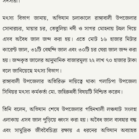
সদস্যরা।
মৎস্য বিভাগ জানায়, অভিযান চলাকালে রাঙ্গাবালী উপজেলার
সোনারচর, মায়ার চর, তেতুলিয়া নদী ও সাগর মোহনায় টহল দিয়ে
এসব অবৈধ জাল জব্দ করা হয়। এতে মোট ১৬ হাজার মিটার
কারেন্ট জাল, ৩১টি বেহুন্দি জাল এবং ৩০টি চর ঘেরা জাল জব্দ করা
হয়। জব্দকৃত জালের আনুমানিক বাজারমূল্য ২২ লাখ ৭০ হাজার টাকা
বলে জানিয়েছে মৎস্য বিভাগ।
রাঙ্গাবালী উপজেলার অতিরিক্ত দায়িত্বে থাকা গলাচিপা উপজেলা
সিনিয়র মৎস্য কর্মকর্তা মো. জহিরুন্নবী বিষয়টি নিশ্চিত করেন।
তিনি বলেন, অভিযান শেষে উপজেলার গহিনখালী লঞ্চঘাট সংলগ্ন
এলাকায় এসব জাল পুড়িয়ে ধ্বংস করা হয়। অবৈধ জাল ব্যবহার বন্ধ
এবং সামুদ্রিক জীববৈচিত্র্য রক্ষায় এ ধরনের অভিযান অব্যাহত