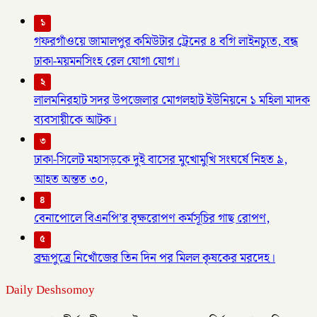
১
গফরগাঁওয়ে জামালপুর কমিউটার ট্রেনের ৪ বগি লাইনচ্যুত, বন্ধ
ঢাকা-ময়মনসিংহ রেল যোগা যোগ।
২
লালমনিরহাট সদর উপজেলার মোগলহাট ইউনিয়নে ১ মহিলা মাদক
ব্যবসায়ীকে আটক।
৩
ঢাকা-সিলেট মহাসড়কে দুই বাসের মুখোমুখি সংঘর্ষে নিহত ৯,
আহত অন্তত ৩০,
৪
বেনাপোলে বিএনপি’র বৃক্ষরোপণ কর্মসূচির গাছ রোপণ,
৫
ব্রহ্মপুত্রে নিখোঁজের তিন দিন পর মিলল কৃষকের মরদেহ।
Daily Deshsomoy