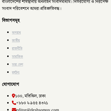
বাংলাদেশের শীর্ষস্থানীয় অনলাইন সংবাদমাধ্যম। নির্ভরযোগ্য ও নিরপেক্ষ
সংবাদ পরিবেশনে আমরা প্রতিশ্রুতিবদ্ধ।
বিভাগসমূহ
অপরাধ
জাতীয়
রাজনীতি
সামাজিক
সারা দেশ
দুর্ঘটনা
যোগাযোগ
১০০, মতিঝিল, ঢাকা
+৮৮০ ২-৯৫৫ ৪৩২১
editor@deshsomoy.com