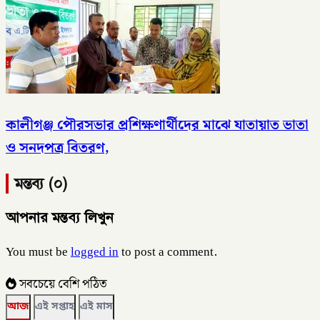
কালীগঞ্জ পৌরসভার প্রশিক্ষণার্থীদের মাঝে যাতায়াত ভাতা
ও সনদপত্র বিতরণ,
মন্তব্য (০)
আপনার মন্তব্য লিখুন
You must be
logged in
to post a comment.
সবচেয়ে বেশি পঠিত
আজ
এই সপ্তাহ
এই মাস