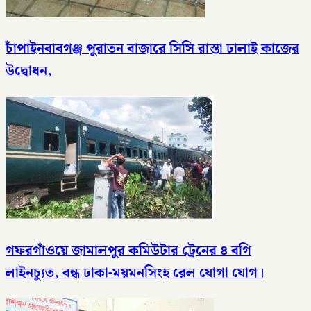
চাঁপাইনবাবগঞ্জ পুরাতন বাজারে সিসি রাস্তা ঢালাই কাজের
উদ্বোধন,
গফরগাঁওয়ে জামালপুর কমিউটার ট্রেনের ৪ বগি
লাইনচ্যুত, বন্ধ ঢাকা-ময়মনসিংহ রেল যোগা যোগ।