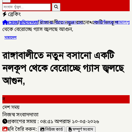
ব্রেকিং
হোম
/
সারাদেশ
/
রাঙ্গাবালীতে নতুন বসানো একটি নলকূপ
োমুখি সংঘর্ষে নিহত ৯, আহত অন্তত ৩০,
✦
গফরগাঁওয়ে জামালপুর কমিউটার ট
থেকে বেরোচ্ছে গ্যাস জ্বলছে আগুন,
সারাদেশ
রাঙ্গাবালীতে নতুন বসানো একটি
নলকূপ থেকে বেরোচ্ছে গ্যাস জ্বলছে
আগুন,
দ
দেশ সময়
নিজস্ব সংবাদদাতা
প্রকাশের সময় : ০৪:৫১ অপরাহ্ন ১০-০৫-২০২৬
ছবি তৈরি করুন:
নিউজ কার্ড
সম্পূর্ণ সংবাদ