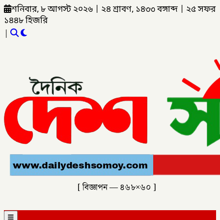
শনিবার, ৮ আগস্ট ২০২৬
|
২৪ শ্রাবণ, ১৪৩৩ বঙ্গাব্দ
|
২৫ সফর
১৪৪৮ হিজরি
|
[ বিজ্ঞাপন — ৪৬৮×৬০ ]