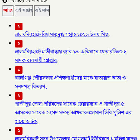
সবচেয়ে বেশি পঠিত
আজ
এই সপ্তাহ
এই মাস
১
লালমনিরহাটে বিশ্ব মাতৃদুগ্ধ সপ্তাহ ২০২৬ উদযাপিত,
২
লালমনিরহাটে হাতীবান্ধায় র‌্যাব-১৩ অভিযানে ফেয়ারডিলসহ
মাদক ব্যবসায়ী গ্রেপ্তার,
৩
কালীগঞ্জ পৌরসভার প্রশিক্ষণার্থীদের মাঝে যাতায়াত ভাতা ও
সনদপত্র বিতরণ,
৪
গাজীপুর জেলা পরিষদের সাবেক চেয়ারম্যান ও গাজীপুর ৫
আসনের সাবেক সংসদ সদস্য আখতারুজ্জামান ডিবি পুলিশ এর
হাতে আটক,
৫
লালমনিরহাট সদর উপজেলার মোগলহাট ইউনিয়নে ১ মহিলা মাদক