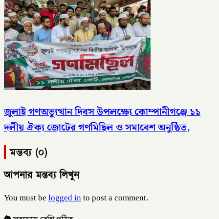
জুলাই গণঅভ্যুত্থান দিবস উপলক্ষ্যে কোম্পানীগঞ্জে ১১
দলীয় ঐক্য জোটের গণমিছিল ও সমাবেশ অনুষ্ঠিত,
মন্তব্য (০)
আপনার মন্তব্য লিখুন
You must be
logged in
to post a comment.