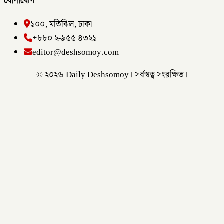
যোগাযোগ
১০০, মতিঝিল, ঢাকা
+৮৮০ ২-৯৫৫ ৪৩২১
editor@deshsomoy.com
© ২০২৬ Daily Deshsomoy। সর্বস্বত্ব সংরক্ষিত।