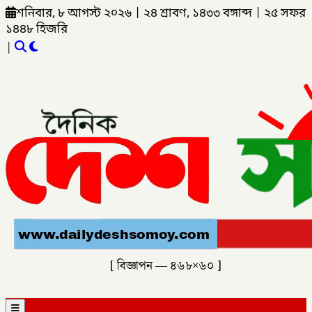
শনিবার, ৮ আগস্ট ২০২৬
|
২৪ শ্রাবণ, ১৪৩৩ বঙ্গাব্দ
|
২৫ সফর
১৪৪৮ হিজরি
|
[ বিজ্ঞাপন — ৪৬৮×৬০ ]