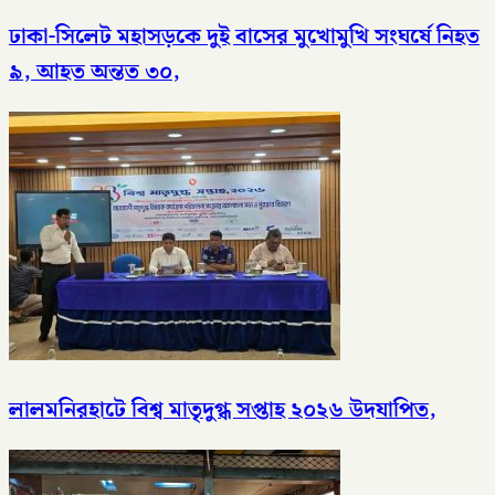
ঢাকা-সিলেট মহাসড়কে দুই বাসের মুখোমুখি সংঘর্ষে নিহত
৯, আহত অন্তত ৩০,
লালমনিরহাটে বিশ্ব মাতৃদুগ্ধ সপ্তাহ ২০২৬ উদযাপিত,