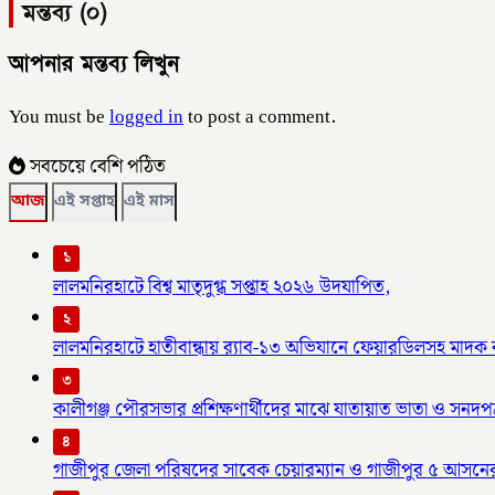
মন্তব্য (০)
আপনার মন্তব্য লিখুন
You must be
logged in
to post a comment.
সবচেয়ে বেশি পঠিত
আজ
এই সপ্তাহ
এই মাস
১
লালমনিরহাটে বিশ্ব মাতৃদুগ্ধ সপ্তাহ ২০২৬ উদযাপিত,
২
লালমনিরহাটে হাতীবান্ধায় র‌্যাব-১৩ অভিযানে ফেয়ারডিলসহ মাদক ব্য
৩
কালীগঞ্জ পৌরসভার প্রশিক্ষণার্থীদের মাঝে যাতায়াত ভাতা ও সনদপ
৪
গাজীপুর জেলা পরিষদের সাবেক চেয়ারম্যান ও গাজীপুর ৫ আসনে