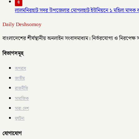
৫
লালমনিরহাট সদর উপজেলার মোগলহাট ইউনিয়নে ১ মহিলা মাদক 
Daily Deshsomoy
বাংলাদেশের শীর্ষস্থানীয় অনলাইন সংবাদমাধ্যম। নির্ভরযোগ্য ও নিরপেক্ষ
বিভাগসমূহ
অপরাধ
জাতীয়
রাজনীতি
সামাজিক
সারা দেশ
দুর্ঘটনা
যোগাযোগ