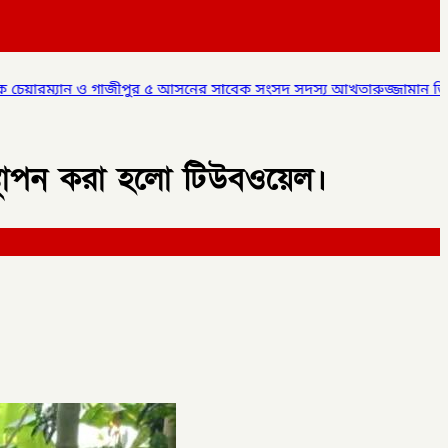
 ৫ আসনের সাবেক সংসদ সদস্য আখতারুজ্জামান ডিবি পুলিশ এর হাতে আটক,
 স্থাপন করা হলো টিউবওয়েল।