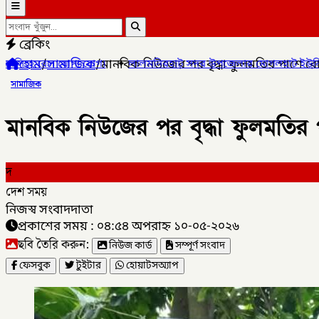
ব্রেকিং
হোম
/
সামাজিক
/
মানবিক নিউজের পর বৃদ্ধা ফুলমতির পাশে রোট
✦
লালমনিরহাট সদর উপজেলার মোগলহাট ইউনিয়নে ১ মহিলা মাদক ব্যব
সামাজিক
মানবিক নিউজের পর বৃদ্ধা ফুলমতির প
দ
দেশ সময়
নিজস্ব সংবাদদাতা
প্রকাশের সময় : ০৪:৫৪ অপরাহ্ন ১০-০৫-২০২৬
ছবি তৈরি করুন:
নিউজ কার্ড
সম্পূর্ণ সংবাদ
ফেসবুক
টুইটার
হোয়াটসঅ্যাপ