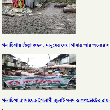
গলাচিপায় ছেঁড়া কম্বল, মানুষের দেয়া খাবার আর অন্যে
গলাচিপা জামায়েত ইসলামী জুলাই সনদ ও গণভোটের রায় ব