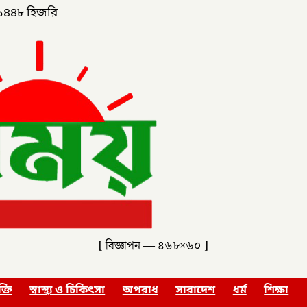
১৪৪৮ হিজরি
[ বিজ্ঞাপন — ৪৬৮×৬০ ]
ক্তি
স্বাস্থ্য ও চিকিৎসা
অপরাধ
সারাদেশ
ধর্ম
শিক্ষা