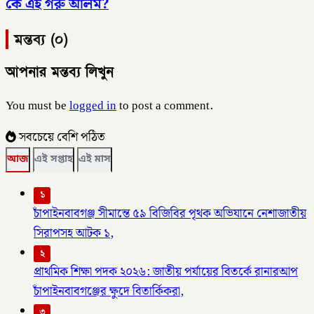
কে এই গরু আলম?
মন্তব্য (০)
আপনার মন্তব্য লিখুন
You must be
logged in
to post a comment.
সবচেয়ে বেশি পঠিত
আজ
এই সপ্তাহ
এই মাস
১
চাঁপাইনবাবগঞ্জ সীমান্তে ৫৯ বিজিবির পৃথক অভিযানে নেশাজাতীয়
সিরাপসহ আটক ১,
২
প্রাথমিক শিক্ষা পদক ২০২৬: জাতীয় পর্যায়ের বিতর্কে রানারআপ
চাঁপাইনবাবগঞ্জের ক্ষুদে বিতার্কিকরা,
৩