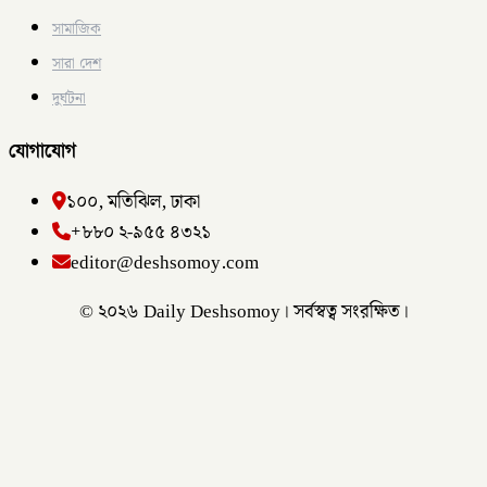
সামাজিক
সারা দেশ
দুর্ঘটনা
যোগাযোগ
১০০, মতিঝিল, ঢাকা
+৮৮০ ২-৯৫৫ ৪৩২১
editor@deshsomoy.com
© ২০২৬ Daily Deshsomoy। সর্বস্বত্ব সংরক্ষিত।