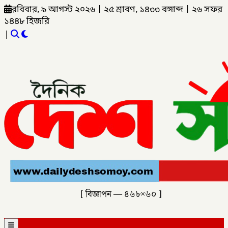
রবিবার, ৯ আগস্ট ২০২৬
|
২৫ শ্রাবণ, ১৪৩৩ বঙ্গাব্দ
|
২৬ সফর
১৪৪৮ হিজরি
|
[ বিজ্ঞাপন — ৪৬৮×৬০ ]