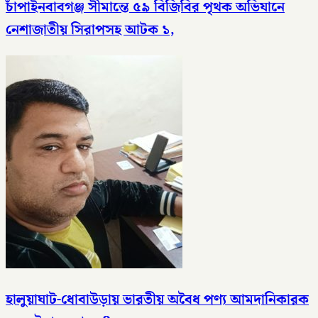
চাঁপাইনবাবগঞ্জ সীমান্তে ৫৯ বিজিবির পৃথক অভিযানে
নেশাজাতীয় সিরাপসহ আটক ১,
হালুয়াঘাট-ধোবাউড়ায় ভারতীয় অবৈধ পণ্য আমদানিকারক