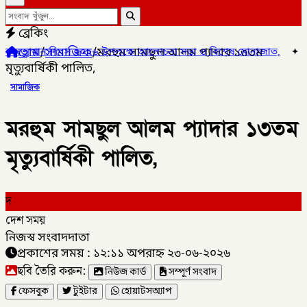
ব্রেকিং
হোম
/
সামাজিক
/
মরহুম সামছুল আলম প্যাদার ১৩তম
থান দিবস ২০২৬ উপলক্ষে আলোচনা সভা ও বিশেষ মোনাজাত,
✦
গলাচিপায় ১০ প
মৃত্যুবার্ষিকী পালিত,
সামাজিক
মরহুম সামছুল আলম প্যাদার ১৩তম
মৃত্যুবার্ষিকী পালিত,
দ
দেশ সময়
নিজস্ব সংবাদদাতা
প্রকাশের সময় : ১২:১১ অপরাহ্ন ২৩-০৬-২০২৬
ছবি তৈরি করুন:
নিউজ কার্ড
সম্পূর্ণ সংবাদ
ফেসবুক
টুইটার
হোয়াটসঅ্যাপ