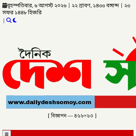
বৃহস্পতিবার, ৬ আগস্ট ২০২৬
|
২২ শ্রাবণ, ১৪৩৩ বঙ্গাব্দ
|
২৩
সফর ১৪৪৮ হিজরি
|
[ বিজ্ঞাপন — ৪৬৮×৬০ ]