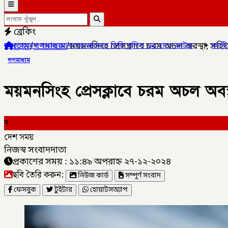
ব্রেকিং
হোম
/
গণমাধ্যম
/
ময়মনসিংহ প্রেসক্লাবে চরম অচল অবস্থা, সহি
ারুজ্জামান ডিবি পুলিশ এর হাতে আটক,
✦
কালীগঞ্জ পৌরসভার প্রশিক্ষণা
গণমাধ্যম
ময়মনসিংহ প্রেসক্লাবে চরম অচল অবস
দ
দেশ সময়
নিজস্ব সংবাদদাতা
প্রকাশের সময় : ১১:৪৯ অপরাহ্ন ২৭-১২-২০২৪
ছবি তৈরি করুন:
নিউজ কার্ড
সম্পূর্ণ সংবাদ
ফেসবুক
টুইটার
হোয়াটসঅ্যাপ