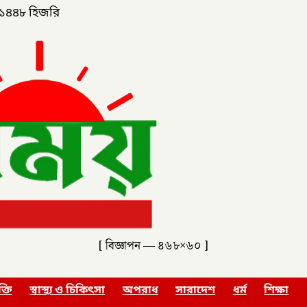
১৪৪৮ হিজরি
[ বিজ্ঞাপন — ৪৬৮×৬০ ]
ক্তি
স্বাস্থ্য ও চিকিৎসা
অপরাধ
সারাদেশ
ধর্ম
শিক্ষা