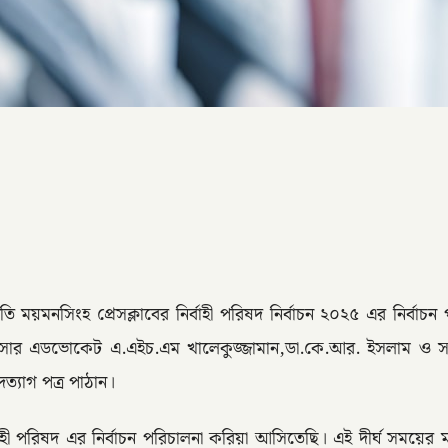
্রতি ময়মনসিংহ প্রেসক্লাবের নির্বাহী পরিষদ নির্বাচন ২০২৫ এর নির্বা
ফিসার এডভোকেট এ.এইচ.এম খালেকুজ্জামান,ডা.কে.আর. ইসলাম ও সহ
ত্যাগ পত্র পাঠান।
বাহী পরিষদ এর নির্বাচন পরিচালনা করিয়া আসিতেছি। এই দীর্ঘ সময়ের মধ্য