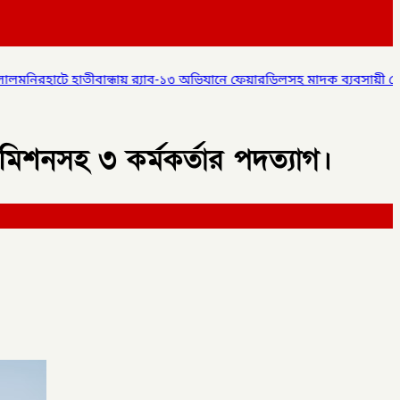
 র‌্যাব-১৩ অভিযানে ফেয়ারডিলসহ মাদক ব্যবসায়ী গ্রেপ্তার,
✦
লালমনিরহাটে 
কমিশনসহ ৩ কর্মকর্তার পদত্যাগ।