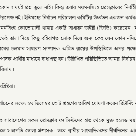
ময়ই প্রশ্ন তুলে নাই। কিন্তু এবার ময়মনসিংহ প্রেসক্লাবের নির্বাহী প
নিরপেক্ষ নই। ইতিমধ্যে নির্বাচন পরিচালনা কমিটির উর্ধ্বতন একজন কর্মক
যেই ময়মনসিংহ কোতোয়ালী থানায় একটি সাধারন ডাইরী (জিডি) করেছেন। ম
কক্ষেই তালা দিয়ে কিছু বহিরাগত লোক নিয়ে অন্য কেহ যেন কোন নমিন
ে প্রেসক্লাবের চলমান সাধারণ সম্পাদক অমিত রায়ের উপস্থিতিতে অপর প
পাদক প্রার্থীর মাধ্যমে বাধাগ্রস্থ হন। উল্লিখিত পরিস্থিতিতে আমরা নির্
করিলাম।
লিষ্টরা।
ির্বাচনের লক্ষ্যে ২৭ ডিসেম্বর ভোট গ্রহণের তারিখ ঘোষণা করেন রিটার্নিং ক
 সারাদেশের সকল প্রেসক্লাব ফ্যাসিস্টদের হাত থেকে মুক্ত হলেও ময়মন
িকার বলে সভাপতি জেলা প্রশাসক। তবে স্থানীয় সাংবাদিকদের দীর্ঘদিনের