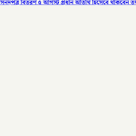
সনদপত্র বিতরণ ৫ আগস্ট​ প্রধান অতিথি হিসেবে থাকবেন তথ্য 