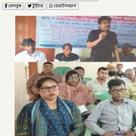
ফেসবুক
টুইটার
হোয়াটসঅ্যাপ