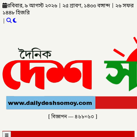
রবিবার, ৯ আগস্ট ২০২৬
|
২৫ শ্রাবণ, ১৪৩৩ বঙ্গাব্দ
|
২৬ সফর
১৪৪৮ হিজরি
|
[ বিজ্ঞাপন — ৪৬৮×৬০ ]