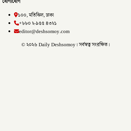
যোগাযোগ
১০০, মতিঝিল, ঢাকা
+৮৮০ ২-৯৫৫ ৪৩২১
editor@deshsomoy.com
© ২০২৬ Daily Deshsomoy। সর্বস্বত্ব সংরক্ষিত।