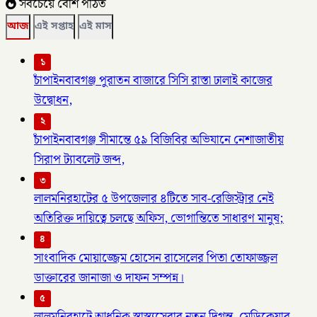
সবচেয়ে বেশি পঠিত
আজ
এই সপ্তাহ
এই মাস
১
চাঁপাইনবাবগঞ্জ পুরাতন বাজারে সিসি রাস্তা ঢালাই কাজের
উদ্বোধন,
২
চাঁপাইনবাবগঞ্জ সীমান্তে ৫৯ বিজিবির অভিযানে নেশাজাতীয়
সিরাপ ট্যাবলেট জব্দ,
৩
লালমনিরহাটের ৫ উপজেলার ৪টিতে সাব-রেজিস্ট্রার নেই
অতিরিক্ত দায়িত্বে চলছে অফিস, ভোগান্তিতে সাধারণ মানুষ;
৪
সাংবাদিক মোয়াজ্জেম হোসেন রাসেলের পিতা তোফাজ্জল
ডাক্তারের জানাজা ও দাফন সম্পন্ন।
৫