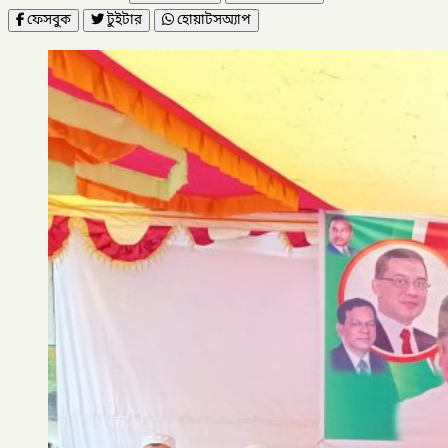
ফেসবুক
টুইটার
হোয়াটসঅ্যাপ