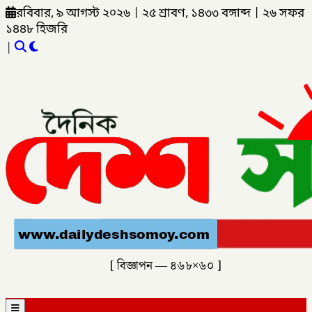
রবিবার, ৯ আগস্ট ২০২৬
|
২৫ শ্রাবণ, ১৪৩৩ বঙ্গাব্দ
|
২৬ সফর
১৪৪৮ হিজরি
|
[ বিজ্ঞাপন — ৪৬৮×৬০ ]