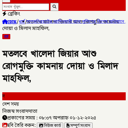
ব্রেকিং
হোম
/
ধর্ম
/
মতলবে খালেদা জিয়ার আশু রোগমুক্তি কামনায়
ের আদিতমারী থানা পুলিশের বিশেষ অভিযানে , মাদক সম্রাট মাইদুল ইসলাম
দোয়া ও মিলাদ মাহফিল,
ধর্ম
মতলবে খালেদা জিয়ার আশু
রোগমুক্তি কামনায় দোয়া ও মিলাদ
মাহফিল,
দ
দেশ সময়
নিজস্ব সংবাদদাতা
প্রকাশের সময় : ০৮:৩৭ অপরাহ্ন ০১-১২-২০২৫
ছবি তৈরি করুন:
নিউজ কার্ড
সম্পূর্ণ সংবাদ