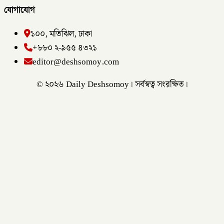
যোগাযোগ
১০০, মতিঝিল, ঢাকা
+৮৮০ ২-৯৫৫ ৪৩২১
editor@deshsomoy.com
© ২০২৬ Daily Deshsomoy। সর্বস্বত্ব সংরক্ষিত।