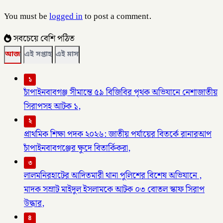
You must be
logged in
to post a comment.
সবচেয়ে বেশি পঠিত
আজ
এই সপ্তাহ
এই মাস
১
চাঁপাইনবাবগঞ্জ সীমান্তে ৫৯ বিজিবির পৃথক অভিযানে নেশাজাতীয়
সিরাপসহ আটক ১,
২
প্রাথমিক শিক্ষা পদক ২০২৬: জাতীয় পর্যায়ের বিতর্কে রানারআপ
চাঁপাইনবাবগঞ্জের ক্ষুদে বিতার্কিকরা,
৩
লালমনিরহাটের আদিতমারী থানা পুলিশের বিশেষ অভিযানে ,
মাদক সম্রাট মাইদুল ইসলামকে আটক ০৩ বোতল স্কাফ সিরাপ
উদ্ধার,
৪