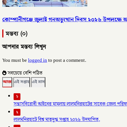
কোম্পানীগঞ্জে জুলাই গনঅভ্যুত্থান দিবস ২০২৬ উপলক্ষ
মন্তব্য (০)
আপনার মন্তব্য লিখুন
You must be
logged in
to post a comment.
সবচেয়ে বেশি পঠিত
আজ
এই সপ্তাহ
এই মাস
১
সন্ত্রাসবিরোধী আইনের মামলায় লালমনিরহাটের সাবেক জেলা পরিষদ
২
লালমনিরহাটে বিশ্ব মাতৃদুগ্ধ সপ্তাহ ২০২৬ উদযাপিত,