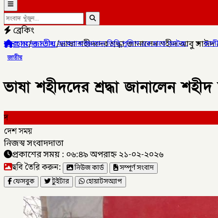
ব্রেকিং
হোম
/
জাতীয়
/
ভাষা শহীদদের শ্রদ্ধা জানালেন শহীদ আবু সাঈদ
ামান ডিবি পুলিশ এর হাতে আটক,
✦
কালীগঞ্জ পৌরসভার প্রশিক্ষণার্থীদের
জাতীয়
ভাষা শহীদদের শ্রদ্ধা জানালেন শহী
দ
দেশ সময়
নিজস্ব সংবাদদাতা
প্রকাশের সময় : ০৬:৪৯ অপরাহ্ন ২১-০২-২০২৬
ছবি তৈরি করুন:
নিউজ কার্ড
সম্পূর্ণ সংবাদ
ফেসবুক
টুইটার
হোয়াটসঅ্যাপ