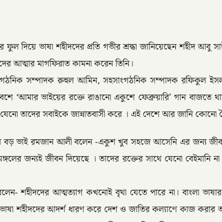
ে ফুল দিয়ে ভাষা শহীদদের প্রতি গভীর শ্রদ্ধা জানিয়েছেন শহীদ আবু 
হীদদের আত্মার মাগফিরাত কামনা করেন তিনি।
ক সম্পাদক রুহুল আমিন, সহসাংগঠনিক সম্পাদক রফিকুল ইসলামসহ পর
বেশে ‘আমার ভাইয়ের রক্তে রাঙানো একুশে ফেব্রুয়ারি’ গান বাজতে
াহ যেনো তাদের সবাইকে জান্নাতবাসী করে । এই দেশে আর জানি কোনো ব
 বড় ভাই রমজান আলী বলেন -একুশ খুব সহজে আসেনি এর জন্য জীবন দ
মঙ্গলের জন্যই জীবন দিয়েছে । তাদের রক্তের সাথে যেনো বেইমানি ন
- শহীদদের আত্মত্যাগ কখনোই বৃথা যেতে পারে না। বাংলা ভাষার মর্
ষা শহীদদের আদর্শ ধারণ করে দেশ ও জাতির কল্যাণে কাজ করার আহ্বান 