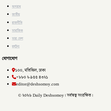
অপরাধ
জাতীয়
রাজনীতি
সামাজিক
সারা দেশ
দুর্ঘটনা
যোগাযোগ
১০০, মতিঝিল, ঢাকা
+৮৮০ ২-৯৫৫ ৪৩২১
editor@deshsomoy.com
© ২০২৬ Daily Deshsomoy। সর্বস্বত্ব সংরক্ষিত।