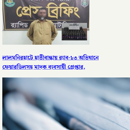
লালমনিরহাটে হাতীবান্ধায় র‌্যাব-১৩ অভিযানে
ফেয়ারডিলসহ মাদক ব্যবসায়ী গ্রেপ্তার,