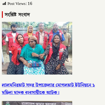
Post Views:
16
সংশ্লিষ্ট সংবাদ
লালমনিরহাট সদর উপজেলার মোগলহাট ইউনিয়নে ১
মহিলা মাদক ব্যবসায়ীকে আটক।