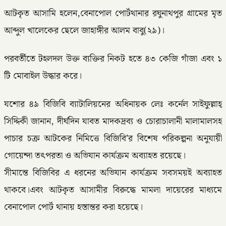
আটকৃত আসামি হলেন,বেনাপোল পোর্টথানার রঘুনাথপুর গ্রামের মৃত
আব্দুল খালেকের ছেলে জাহাঙ্গীর আলম বাবু(২৯)।
পরবর্তীতে টহলদল উক্ত ব্যক্তির নিকট হতে ৪৩ কেজি গাঁজা এবং ১
টি মোবাইল উদ্ধার করে।
যশোর ৪৯ বিজিবি ব্যাটালিয়নের অধিনায়ক লেঃ কর্নেল সাইফুল্লাহ্
সিদ্দিকী জানান, দীর্ঘদিন যাবত মাদকদ্রব্য ও চোরাচালানী মালামালসহ
পাচার চক্র আটকের নিমিত্তে বিজিবি’র বিশেষ পরিকল্পনা অনুযায়ী
গোয়েন্দা তৎপরতা ও অভিযান কার্যক্রম অব্যাহত রয়েছে।
সীমান্তে বিজিবির এ ধরনের অভিযান কার্যক্রম সবসময়ই অব্যাহত
থাকবে।এবং আটকৃত আসামীর বিরুদ্ধে মামলা দায়েরের মাধ্যমে
বেনাপোল পোর্ট থানায় হস্তান্তর করা হয়েছে।