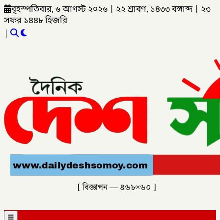
বৃহস্পতিবার, ৬ আগস্ট ২০২৬
|
২২ শ্রাবণ, ১৪৩৩ বঙ্গাব্দ
|
২৩
সফর ১৪৪৮ হিজরি
|
[ বিজ্ঞাপন — ৪৬৮×৬০ ]