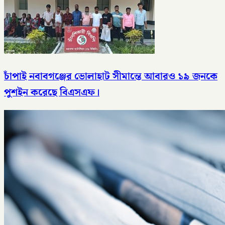
চাঁপাই নবাবগঞ্জের ভোলাহাট সীমান্তে আবারও ১৯ জনকে
পুশইন করেছে বিএসএফ।