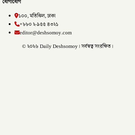
যোগাযোগ
১০০, মতিঝিল, ঢাকা
+৮৮০ ২-৯৫৫ ৪৩২১
editor@deshsomoy.com
© ২০২৬ Daily Deshsomoy। সর্বস্বত্ব সংরক্ষিত।