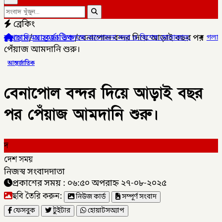
ব্রেকিং
হোম
/
আন্তর্জাতিক
/
বেনাপোল বন্দর দিয়ে আড়াই বছর পর
পলক্ষে আলোচনা সভা ও বিশেষ মোনাজাত,
✦
গলাচিপায় ১০ পিস ইয়াবাসহ যুবক 
পেঁয়াজ আমদানি শুরু।
আন্তর্জাতিক
বেনাপোল বন্দর দিয়ে আড়াই বছর
পর পেঁয়াজ আমদানি শুরু।
দ
দেশ সময়
নিজস্ব সংবাদদাতা
প্রকাশের সময় : ০৬:৫০ অপরাহ্ন ২৭-০৮-২০২৫
ছবি তৈরি করুন:
নিউজ কার্ড
সম্পূর্ণ সংবাদ
ফেসবুক
টুইটার
হোয়াটসঅ্যাপ