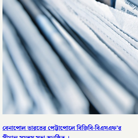
বেনাপোল ভারতের পেট্টাপোলে বিজিবি-বিএসএফ’র