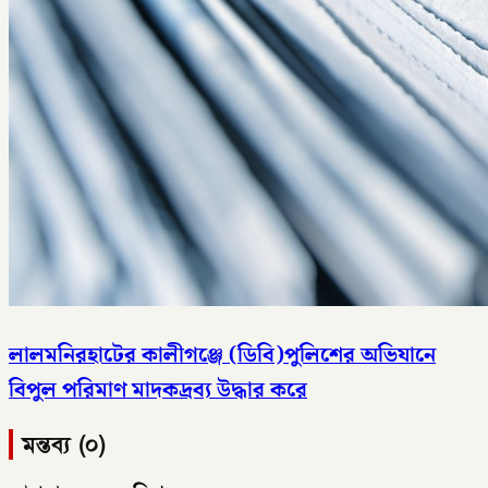
লালমনিরহাটের কালীগঞ্জে (ডিবি)পুলিশের অভিযানে
বিপুল পরিমাণ মাদকদ্রব্য উদ্ধার করে
মন্তব্য (০)