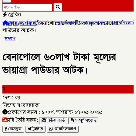
ব্রেকিং
হোম
/
অপরাধ
/
বেনাপোলে ৬০লাখ টাকা মূল্যের ভায়াগ্রা
,
✦
সন্ত্রাসবিরোধী আইনের মামলায় লালমনিরহাটের সাবেক জেলা পরিষদ সদ
পাউডার আটক।
অপরাধ
বেনাপোলে ৬০লাখ টাকা মূল্যের
ভায়াগ্রা পাউডার আটক।
দ
দেশ সময়
নিজস্ব সংবাদদাতা
প্রকাশের সময় : ১০:০৭ অপরাহ্ন ১৭-০৫-২০২৫
ছবি তৈরি করুন:
নিউজ কার্ড
সম্পূর্ণ সংবাদ
ফেসবুক
টুইটার
হোয়াটসঅ্যাপ