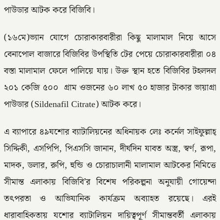
পাউডার আটক করে বিজিবি।
(১৬মে)ভ্যান যোগে চোরাকারবারীরা কিছু মালামাল নিয়ে আসে
বেনাপোল বাজারে বিজিবির উপস্থিতি টের পেয়ে চোরাকারবারীরা ০৪
বস্তা মালামাল ফেলে পালিয়ে যায়। উক্ত স্থান হতে বিজিবির টহলদল
২০১ কেজি ৫০০ গ্রাম ওজনের ৬০ লাখ ৫০ হাজার টাকার ভায়াগ্রা
পাউডার (Sildenafil Citrate) আটক করে।
এ ব্যাপারে ৪৯যশোর ব্যাটালিয়নের অধিনায়ক লেঃ কর্নেল সাইফুল্লাহ্
সিদ্দিকী, এসপিপি, পিএসসি জানান, দীর্ঘদিন যাবত অস্ত্র, স্বর্ণ, রূপা,
মাদক, ডলার, রুপি, হুন্ডি ও চোরাচালানী মালামাল আটকের নিমিত্তে
সীমান্ত এলাকায় বিজিবি’র বিশেষ পরিকল্পনা অনুযায়ী গোয়েন্দা
তৎপরতা ও আভিযানিক কার্যক্রম অব্যাহত রয়েছে। এরই
ধারাবাহিকতায় যশোর ব্যাটালিয়ন দায়িত্বপূর্ণ সীমান্তবর্তী এলাকায়