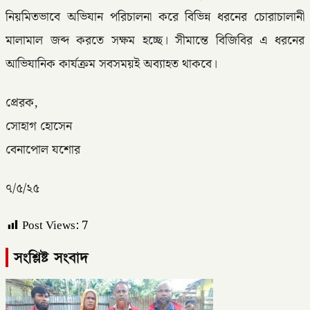
নিয়মিতভাবে অভিযান পরিচালনা করে বিভিন্ন ধরনের চোরাচালানী
মালামাল জব্দ করতে সক্ষম হচ্ছে। সীমান্তে বিজিবির এ ধরনের
আভিযানিক কার্যক্রম সবসময়ই অব্যাহত থাকবে।
প্রেরক,
সোহাগ হোসেন
বেনাপোল যশোর
৭/৫/২৫
Post Views:
7
সংশ্লিষ্ট সংবাদ