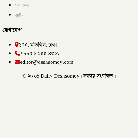
সারা দেশ
দুর্ঘটনা
যোগাযোগ
১০০, মতিঝিল, ঢাকা
+৮৮০ ২-৯৫৫ ৪৩২১
editor@deshsomoy.com
© ২০২৬ Daily Deshsomoy। সর্বস্বত্ব সংরক্ষিত।