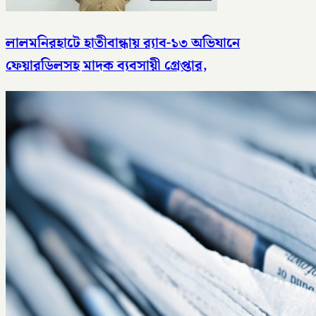
লালমনিরহাটে হাতীবান্ধায় র‌্যাব-১৩ অভিযানে
ফেয়ারডিলসহ মাদক ব্যবসায়ী গ্রেপ্তার,