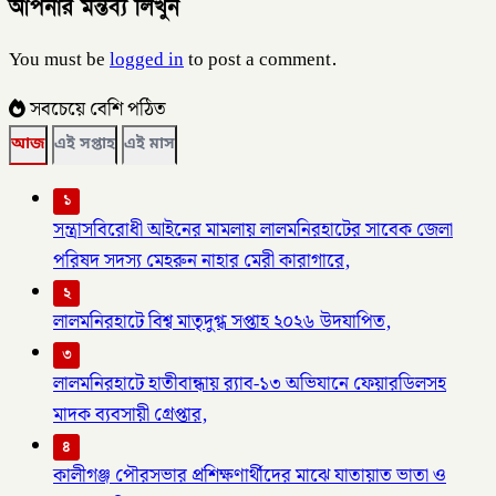
আপনার মন্তব্য লিখুন
You must be
logged in
to post a comment.
সবচেয়ে বেশি পঠিত
আজ
এই সপ্তাহ
এই মাস
১
সন্ত্রাসবিরোধী আইনের মামলায় লালমনিরহাটের সাবেক জেলা
পরিষদ সদস্য মেহরুন নাহার মেরী কারাগারে,
২
লালমনিরহাটে বিশ্ব মাতৃদুগ্ধ সপ্তাহ ২০২৬ উদযাপিত,
৩
লালমনিরহাটে হাতীবান্ধায় র‌্যাব-১৩ অভিযানে ফেয়ারডিলসহ
মাদক ব্যবসায়ী গ্রেপ্তার,
৪
কালীগঞ্জ পৌরসভার প্রশিক্ষণার্থীদের মাঝে যাতায়াত ভাতা ও