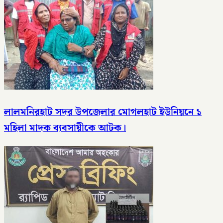
লালমনিরহাট সদর উপজেলার মোগলহাট ইউনিয়নে ১
মহিলা মাদক ব্যবসায়ীকে আটক।