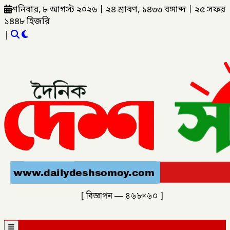
শনিবার, ৮ আগস্ট ২০২৬
|
২৪ শ্রাবণ, ১৪৩৩ বঙ্গাব্দ
|
২৫ সফর
১৪৪৮ হিজরি
|
[ বিজ্ঞাপন — ৪৬৮×৬০ ]