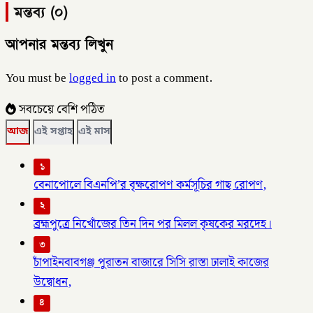
মন্তব্য (০)
আপনার মন্তব্য লিখুন
You must be
logged in
to post a comment.
সবচেয়ে বেশি পঠিত
আজ
এই সপ্তাহ
এই মাস
১
বেনাপোলে বিএনপি’র বৃক্ষরোপণ কর্মসূচির গাছ রোপণ,
২
ব্রহ্মপুত্রে নিখোঁজের তিন দিন পর মিলল কৃষকের মরদেহ।
৩
চাঁপাইনবাবগঞ্জ পুরাতন বাজারে সিসি রাস্তা ঢালাই কাজের
উদ্বোধন,
৪