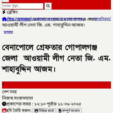
ব্রেকিং
হোম
/
অপরাধ
/
বেনাপোলে গ্রেফতার গোপালগঞ্জ জেলা
ডাক্তারের জানাজা ও দাফন সম্পন্ন।
✦
লালমনিরহাটের ৫ উপজেলার ৪টিতে স
আওয়ামী লীগ নেতা জি. এম. শাহাবুদ্দিন আজম।
অপরাধ
বেনাপোলে গ্রেফতার গোপালগঞ্জ
জেলা আওয়ামী লীগ নেতা জি. এম.
শাহাবুদ্দিন আজম।
দ
দেশ সময়
নিজস্ব সংবাদদাতা
প্রকাশের সময় : ১২:১০ পূর্বাহ্ন ১১-০৬-২০২৫
ছবি তৈরি করুন:
নিউজ কার্ড
সম্পূর্ণ সংবাদ