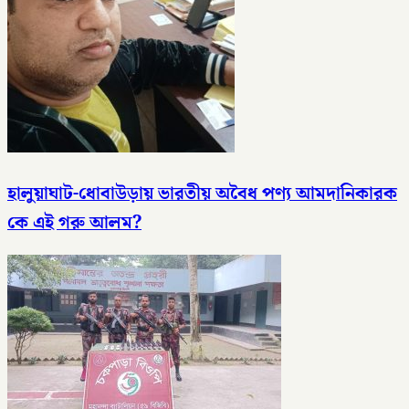
হালুয়াঘাট-ধোবাউড়ায় ভারতীয় অবৈধ পণ্য আমদানিকারক
কে এই গরু আলম?