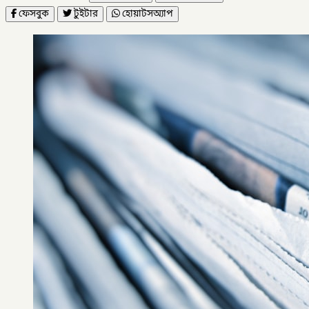
ফেসবুক
টুইটার
হোয়াটসঅ্যাপ