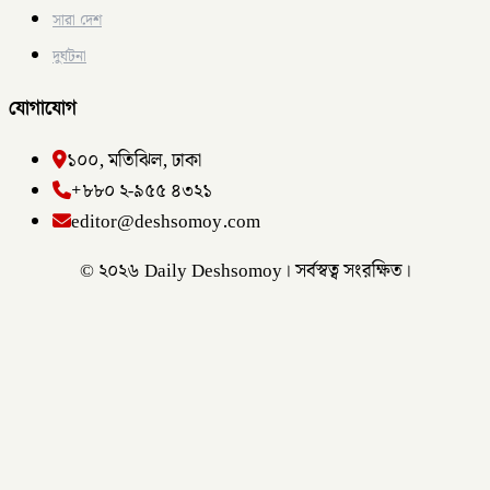
সারা দেশ
দুর্ঘটনা
যোগাযোগ
১০০, মতিঝিল, ঢাকা
+৮৮০ ২-৯৫৫ ৪৩২১
editor@deshsomoy.com
© ২০২৬ Daily Deshsomoy। সর্বস্বত্ব সংরক্ষিত।