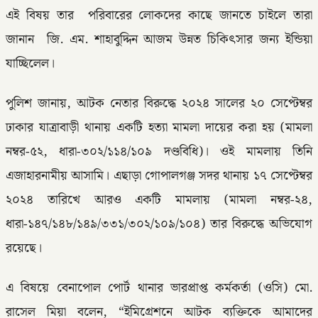
এই বিষয় তার পরিবারের লোকদের কাছে জানতে চাইলে তারা
জানান জি. এম. শাহাবুদ্দিন আজম উন্নত চিকিৎসার জন্য ইন্ডিয়া
যাচ্ছিলেল।
পুলিশ জানায়, আটক নেতার বিরুদ্ধে ২০২৪ সালের ২০ সেপ্টেম্বর
ঢাকার যাত্রাবাড়ী থানায় একটি হত্যা মামলা দায়ের করা হয় (মামলা
নম্বর-৫২, ধারা-৩০২/১১৪/১০৯ দণ্ডবিধি)। ওই মামলায় তিনি
এজাহারনামীয় আসামি। এছাড়া গোপালগঞ্জ সদর থানায় ১৭ সেপ্টেম্বর
২০২৪ তারিখে আরও একটি মামলায় (মামলা নম্বর-২৪,
ধারা-১৪৭/১৪৮/১৪৯/৩৩১/৩০২/১০৯/১০৪) তার বিরুদ্ধে অভিযোগ
রয়েছে।
এ বিষয়ে বেনাপোল পোর্ট থানার ভারপ্রাপ্ত কর্মকর্তা (ওসি) মো.
রাসেল মিয়া বলেন, “ইমিগ্রেশনে আটক ব্যক্তিকে আমাদের