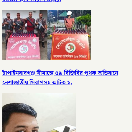
চাঁপাইনবাবগঞ্জ সীমান্তে ৫৯ বিজিবির পৃথক অভিযানে
নেশাজাতীয় সিরাপসহ আটক ১,