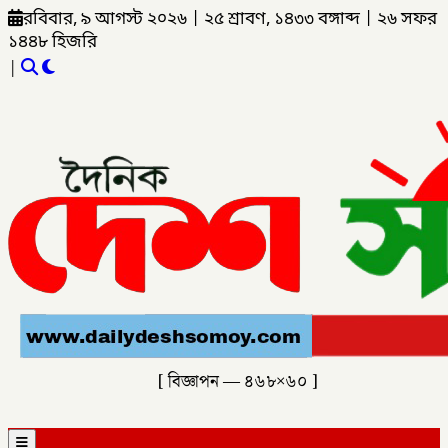
রবিবার, ৯ আগস্ট ২০২৬
|
২৫ শ্রাবণ, ১৪৩৩ বঙ্গাব্দ
|
২৬ সফর
১৪৪৮ হিজরি
|
[ বিজ্ঞাপন — ৪৬৮×৬০ ]