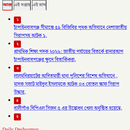
আজ
এই সপ্তাহ
এই মাস
১
চাঁপাইনবাবগঞ্জ সীমান্তে ৫৯ বিজিবির পৃথক অভিযানে নেশাজাতীয়
সিরাপসহ আটক ১,
২
প্রাথমিক শিক্ষা পদক ২০২৬: জাতীয় পর্যায়ের বিতর্কে রানারআপ
চাঁপাইনবাবগঞ্জের ক্ষুদে বিতার্কিকরা,
৩
লালমনিরহাটের আদিতমারী থানা পুলিশের বিশেষ অভিযানে ,
মাদক সম্রাট মাইদুল ইসলামকে আটক ০৩ বোতল স্কাফ সিরাপ
উদ্ধার,
৪
বালীগাঁও বিপিএল সিজন ৫ এর উদ্ভোধন খেলা অনুষ্ঠিত হয়েছে,
৫
Daily Deshsomoy