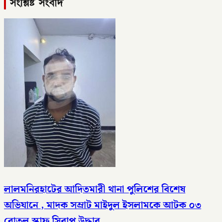
সংশ্লিষ্ট সংবাদ
লালমনিরহাটের আদিতমারী থানা পুলিশের বিশেষ
অভিযানে , মাদক সম্রাট মাইদুল ইসলামকে আটক ০৩
বোতল স্কাফ সিরাপ উদ্ধার,