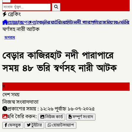
ব্রেকিং
হোম
/
অপরাধ
/
বেড়ার কাজিরহাট নদী পারাপারে সময় ৪৮ ভরি
ালমনিরহাটের আদিতমারী থানা পুলিশের বিশেষ অভিযানে , মাদক সম্রাট মাই
স্বর্ণসহ নারী আটক
অপরাধ
বেড়ার কাজিরহাট নদী পারাপারে
সময় ৪৮ ভরি স্বর্ণসহ নারী আটক
দ
দেশ সময়
নিজস্ব সংবাদদাতা
প্রকাশের সময় : ১২:২৬ পূর্বাহ্ন ১৬-০৭-২০২৫
ছবি তৈরি করুন:
নিউজ কার্ড
সম্পূর্ণ সংবাদ
ফেসবুক
টুইটার
হোয়াটসঅ্যাপ