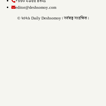
+৮৮০ ২-৯৫৫ ৪৩২১
editor@deshsomoy.com
© ২০২৬ Daily Deshsomoy। সর্বস্বত্ব সংরক্ষিত।