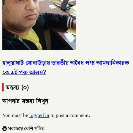
হালুয়াঘাট-ধোবাউড়ায় ভারতীয় অবৈধ পণ্য আমদানিকারক
কে এই গরু আলম?
মন্তব্য (০)
আপনার মন্তব্য লিখুন
You must be
logged in
to post a comment.
সবচেয়ে বেশি পঠিত