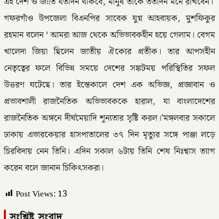
এই দেশ ও জাতি যতদিন থাকবে, মানুষ তাকে ততদিন মনে রাখবেন।
গফরগাঁও উপজেলা বিএনপির সাবেক যুগ্ন আহবায়ক, মুশফিকুর
রহমান বলেন ‘ আমরা আজ থেকে অভিভাবকহীন হয়ে গেলাম। বেগম
খালেদা জিয়া ছিলেন জাতীয় ঐক্যের প্রতীক। তার আপসহীন
নেতৃত্বের ফলে বিভিন্ন সময়ে দেশের সঙ্কটময় পরিস্থিতির সফল
উত্তরণ ঘটেছে। তার ইন্তেকালে দেশ এক অভিজ্ঞ, প্রজ্ঞাবান ও
প্রভাবশালী রাজনৈতিক অভিভাবককে হারাল, যা বাংলাদেশের
রাজনৈতিক অঙ্গনে দীর্ঘমেয়াদি শূন্যতার সৃষ্টি করল।’মঙ্গলবার সকালে
ঢাকায় এভারকেয়ার হাসপাতালের ৩৭ দিন মৃত্যুর সঙ্গে পাঞ্জা লড়ে
চিরবিদায় নেন তিনি। এদিন সকাল ৬টায় তিনি শেষ নিঃশ্বাস ত্যাগ
করেন বলে জানান চিকিৎসকরা।
Post Views:
13
সংশ্লিষ্ট সংবাদ