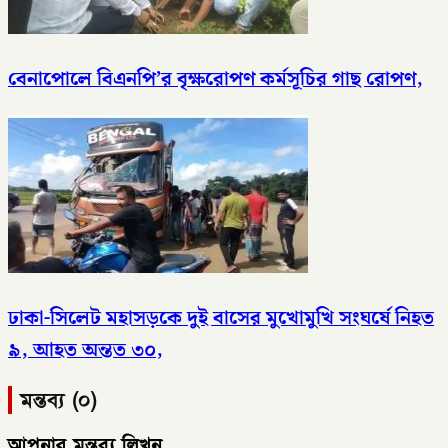
বেনাপোলে বিএনপি’র বৃক্ষরোপণ কর্মসূচির গাছ রোপণ,
ঢাকা-সিলেট মহাসড়কে দুই বাসের মুখোমুখি সংঘর্ষে নিহত
৯, আহত অন্তত ৩০,
মন্তব্য (০)
আপনার মন্তব্য লিখুন