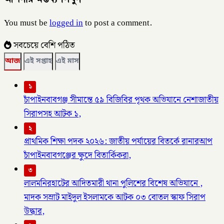
You must be
logged in
to post a comment.
সবচেয়ে বেশি পঠিত
আজ
এই সপ্তাহ
এই মাস
১
চাঁপাইনবাবগঞ্জ সীমান্তে ৫৯ বিজিবির পৃথক অভিযানে নেশাজাতীয়
সিরাপসহ আটক ১,
২
প্রাথমিক শিক্ষা পদক ২০২৬: জাতীয় পর্যায়ের বিতর্কে রানারআপ
চাঁপাইনবাবগঞ্জের ক্ষুদে বিতার্কিকরা,
৩
লালমনিরহাটের আদিতমারী থানা পুলিশের বিশেষ অভিযানে ,
মাদক সম্রাট মাইদুল ইসলামকে আটক ০৩ বোতল স্কাফ সিরাপ
উদ্ধার,