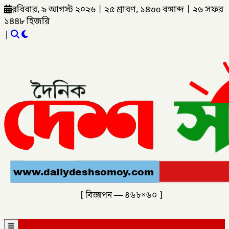
রবিবার, ৯ আগস্ট ২০২৬
|
২৫ শ্রাবণ, ১৪৩৩ বঙ্গাব্দ
|
২৬ সফর
১৪৪৮ হিজরি
|
[ বিজ্ঞাপন — ৪৬৮×৬০ ]