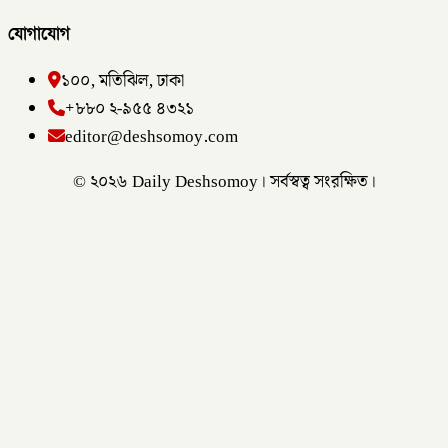
যোগাযোগ
১০০, মতিঝিল, ঢাকা
+৮৮০ ২-৯৫৫ ৪৩২১
editor@deshsomoy.com
© ২০২৬ Daily Deshsomoy। সর্বস্বত্ব সংরক্ষিত।