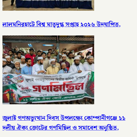
লালমনিরহাটে বিশ্ব মাতৃদুগ্ধ সপ্তাহ ২০২৬ উদযাপিত,
জুলাই গণঅভ্যুত্থান দিবস উপলক্ষ্যে কোম্পানীগঞ্জে ১১
দলীয় ঐক্য জোটের গণমিছিল ও সমাবেশ অনুষ্ঠিত,