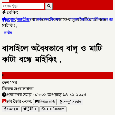
ব্রেকিং
হোম
/
জাতীয়
/
বাসাইলে অবৈধভাবে বালু ও মাটি কাটা বন্ধে
া ও সনদপত্র বিতরণ,
✦
লালমনিরহাটে হাতীবান্ধায় র‌্যাব-১৩ অভিযানে ফেয়ারড
মাইকিং ,
জাতীয়
বাসাইলে অবৈধভাবে বালু ও মাটি
কাটা বন্ধে মাইকিং ,
দ
দেশ সময়
নিজস্ব সংবাদদাতা
প্রকাশের সময় : ০৮:০১ অপরাহ্ন ১৪-১২-২০২৫
ছবি তৈরি করুন:
নিউজ কার্ড
সম্পূর্ণ সংবাদ
ফেসবুক
টুইটার
হোয়াটসঅ্যাপ