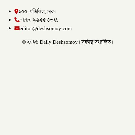
১০০, মতিঝিল, ঢাকা
+৮৮০ ২-৯৫৫ ৪৩২১
editor@deshsomoy.com
© ২০২৬ Daily Deshsomoy। সর্বস্বত্ব সংরক্ষিত।