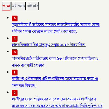
আজ
এই সপ্তাহ
এই মাস
১
সন্ত্রাসবিরোধী আইনের মামলায় লালমনিরহাটের সাবেক জেলা
পরিষদ সদস্য মেহরুন নাহার মেরী কারাগারে,
২
লালমনিরহাটে বিশ্ব মাতৃদুগ্ধ সপ্তাহ ২০২৬ উদযাপিত,
৩
লালমনিরহাটে হাতীবান্ধায় র‌্যাব-১৩ অভিযানে ফেয়ারডিলসহ
মাদক ব্যবসায়ী গ্রেপ্তার,
৪
কালীগঞ্জ পৌরসভার প্রশিক্ষণার্থীদের মাঝে যাতায়াত ভাতা ও
সনদপত্র বিতরণ,
৫
গাজীপুর জেলা পরিষদের সাবেক চেয়ারম্যান ও গাজীপুর ৫
আসনের সাবেক সংসদ সদস্য আখতারুজ্জামান ডিবি পুলিশ এর