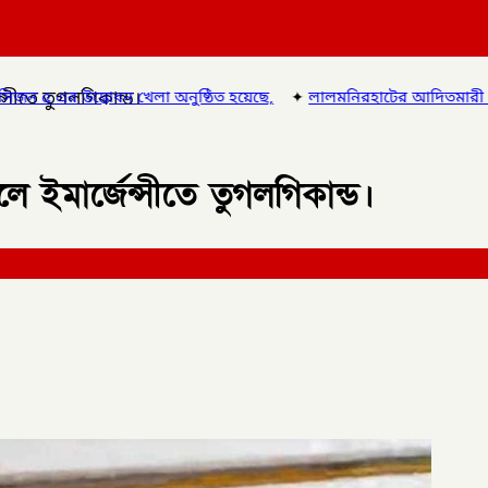
সীতে তুগলগিকান্ড।
ুষ্ঠিত হয়েছে,
✦
লালমনিরহাটের আদিতমারী থানা পুলিশের বিশেষ অভিযানে
ইমার্জেন্সীতে তুগলগিকান্ড।