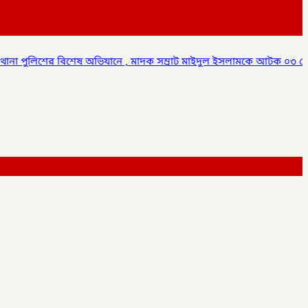
 , মাদক সম্রাট মাইদুল ইসলামকে আটক ০৩ বোতল স্কাফ সিরাপ উদ্ধার,