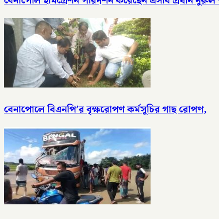
বেনাপোল ইমিগ্রেশন পরিদর্শন করেছেন এসবি প্রধান নুরুল আমিন
বেনাপোলে বিএনপি’র বৃক্ষরোপণ কর্মসূচির গাছ রোপণ,