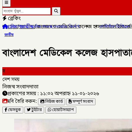
ব্রেকিং
হোম
/
জাতীয়
/
বাংলাদেশ মেডিকেল কলেজ হাসপাতালে ইমার্জেন্
্ব দেওয়ার নির্দেশ,
✦
✦
বালীগাঁও বিপিএল সিজন ৫ এর উদ্ভোধন খেলা অন
জাতীয়
বাংলাদেশ মেডিকেল কলেজ হাসপাতালে 
দ
দেশ সময়
নিজস্ব সংবাদদাতা
প্রকাশের সময় : ১১:০২ অপরাহ্ন ১১-০১-২০২৬
ছবি তৈরি করুন:
নিউজ কার্ড
সম্পূর্ণ সংবাদ
ফেসবুক
টুইটার
হোয়াটসঅ্যাপ