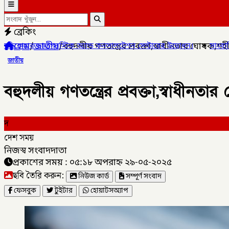
ব্রেকিং
হোম
/
জাতীয়
/
বহুদলীয় গণতন্ত্রের প্রবক্তা,স্বাধীনতার ঘোষক,শহ
যান্ড কনসালটেশন সেন্টারের উদ্বোধন।
✦
সাংবাদিক মোয়াজ্জেম হোসেন রাসেল
জাতীয়
বহুদলীয় গণতন্ত্রের প্রবক্তা,স্বাধীনত
দ
দেশ সময়
নিজস্ব সংবাদদাতা
প্রকাশের সময় : ০৫:১৮ অপরাহ্ন ২৯-০৫-২০২৫
ছবি তৈরি করুন:
নিউজ কার্ড
সম্পূর্ণ সংবাদ
ফেসবুক
টুইটার
হোয়াটসঅ্যাপ