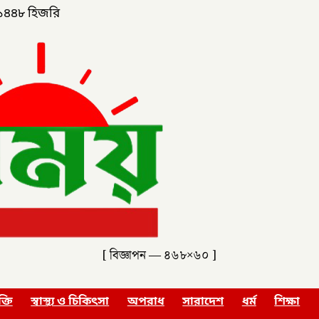
১৪৪৮ হিজরি
[ বিজ্ঞাপন — ৪৬৮×৬০ ]
ক্তি
স্বাস্থ্য ও চিকিৎসা
অপরাধ
সারাদেশ
ধর্ম
শিক্ষা