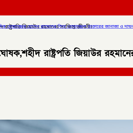
ীদ রাষ্ট্রপতি জিয়াউর রহমানের সংক্ষিপ্ত জীবনী।
ের পিতা তোফাজ্জল ডাক্তারের জানাজা ও দাফন সম্পন্ন।
✦
লালমনিরহাটের 
ার ঘোষক,শহীদ রাষ্ট্রপতি জিয়াউর রহমানে